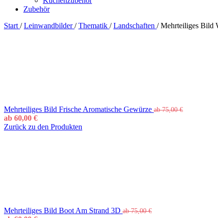
Küchenzubehör
Zubehör
Start
/
Leinwandbilder
/
Thematik
/
Landschaften
/
Mehrteiliges Bild
Mehrteiliges Bild Frische Aromatische Gewürze
ab
75,00
€
ab
60,00
€
Zurück zu den Produkten
Mehrteiliges Bild Boot Am Strand 3D
ab
75,00
€