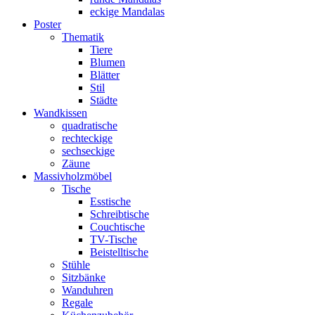
eckige Mandalas
Poster
Thematik
Tiere
Blumen
Blätter
Stil
Städte
Wandkissen
quadratische
rechteckige
sechseckige
Zäune
Massivholzmöbel
Tische
Esstische
Schreibtische
Couchtische
TV-Tische
Beistelltische
Stühle
Sitzbänke
Wanduhren
Regale