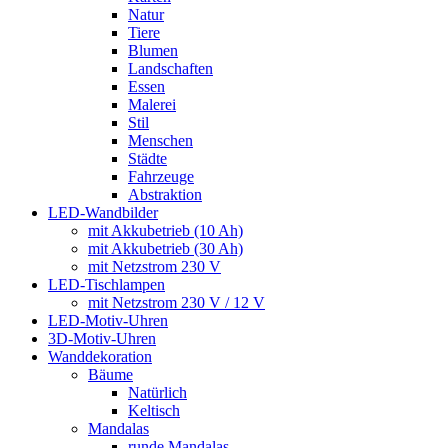
Natur
Tiere
Blumen
Landschaften
Essen
Malerei
Stil
Menschen
Städte
Fahrzeuge
Abstraktion
LED-Wandbilder
mit Akkubetrieb (10 Ah)
mit Akkubetrieb (30 Ah)
mit Netzstrom 230 V
LED-Tischlampen
mit Netzstrom 230 V / 12 V
LED-Motiv-Uhren
3D-Motiv-Uhren
Wanddekoration
Bäume
Natürlich
Keltisch
Mandalas
runde Mandalas