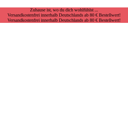
Zuhause ist, wo du dich wohlfühlst ...
Versandkostenfrei innerhalb Deutschlands ab 80 € Bestellwert!
Versandkostenfrei innerhalb Deutschlands ab 80 € Bestellwert!