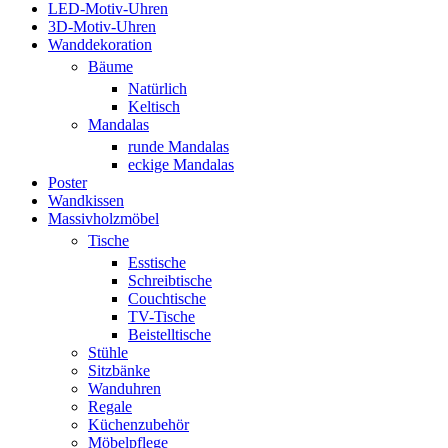
LED-Motiv-Uhren
3D-Motiv-Uhren
Wanddekoration
Bäume
Natürlich
Keltisch
Mandalas
runde Mandalas
eckige Mandalas
Poster
Wandkissen
Massivholzmöbel
Tische
Esstische
Schreibtische
Couchtische
TV-Tische
Beistelltische
Stühle
Sitzbänke
Wanduhren
Regale
Küchenzubehör
Möbelpflege