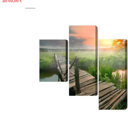
ab
60,00
€