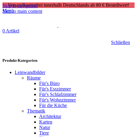
Versandkostenfrei innerhalb Deutschlands ab 80 € Bestellwert!
Skip to navigation
Menü
Skip to main content
0
Artikel
Schließen
Produkt-Kategorien
Leinwandbilder
Räume
Für's Büro
Für's Esszimmer
Für's Schlafzimmer
Für's Wohnzimmer
Für die Küche
Thematik
Architektur
Karten
Natur
Tiere