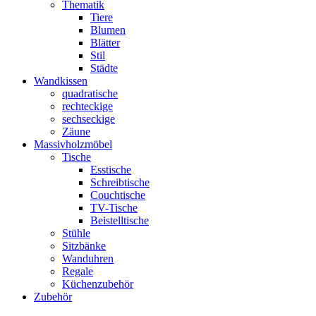
Thematik
Tiere
Blumen
Blätter
Stil
Städte
Wandkissen
quadratische
rechteckige
sechseckige
Zäune
Massivholzmöbel
Tische
Esstische
Schreibtische
Couchtische
TV-Tische
Beistelltische
Stühle
Sitzbänke
Wanduhren
Regale
Küchenzubehör
Zubehör