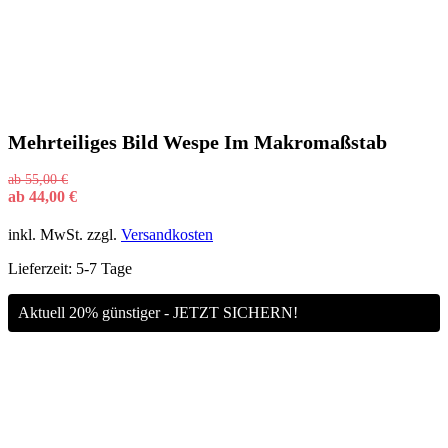
Mehrteiliges Bild Wespe Im Makromaßstab
ab
55,00
€
ab
44,00
€
inkl. MwSt.
zzgl.
Versandkosten
Lieferzeit:
5-7 Tage
Aktuell 20% günstiger - JETZT SICHERN!