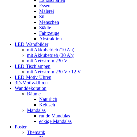
Landschaften
Essen
Malerei
Stil
Menschen
Städte
Fahrzeuge
Abstraktion
LED-Wandbilder
mit Akkubetrieb (10 Ah)
mit Akkubetrieb (30 Ah)
mit Netzstrom 230 V
LED-Tischlampen
mit Netzstrom 230 V / 12 V
LED-Motiv-Uhren
3D-Motiv-Uhren
Wanddekoration
Bäume
Natürlich
Keltisch
Mandalas
runde Mandalas
eckige Mandalas
Poster
Thematik