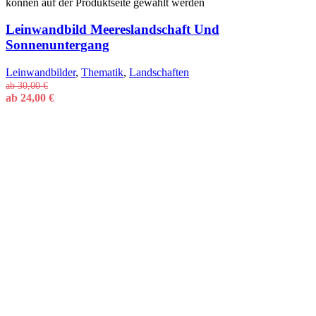
können auf der Produktseite gewählt werden
Leinwandbild Meereslandschaft Und
Sonnenuntergang
Leinwandbilder
,
Thematik
,
Landschaften
ab
30,00
€
ab
24,00
€