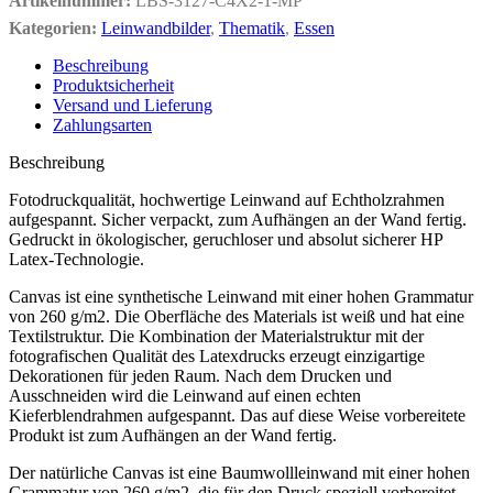
Artikelnummer:
LBS-3127-C4X2-1-MP
Kategorien:
Leinwandbilder
,
Thematik
,
Essen
Beschreibung
Produktsicherheit
Versand und Lieferung
Zahlungsarten
Beschreibung
Fotodruckqualität, hochwertige Leinwand auf Echtholzrahmen
aufgespannt. Sicher verpackt, zum Aufhängen an der Wand fertig.
Gedruckt in ökologischer, geruchloser und absolut sicherer HP
Latex-Technologie.
Canvas ist eine synthetische Leinwand mit einer hohen Grammatur
von 260 g/m2. Die Oberfläche des Materials ist weiß und hat eine
Textilstruktur. Die Kombination der Materialstruktur mit der
fotografischen Qualität des Latexdrucks erzeugt einzigartige
Dekorationen für jeden Raum. Nach dem Drucken und
Ausschneiden wird die Leinwand auf einen echten
Kieferblendrahmen aufgespannt. Das auf diese Weise vorbereitete
Produkt ist zum Aufhängen an der Wand fertig.
Der natürliche Canvas ist eine Baumwollleinwand mit einer hohen
Grammatur von 260 g/m2, die für den Druck speziell vorbereitet