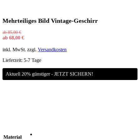
Mehrteiliges Bild Vintage-Geschirr
ab
85,00
€
ab
68,00
€
inkl. MwSt.
zzgl.
Versandkosten
Lieferzeit:
5-7 Tage
Aktuell 20% günstiger - JETZT SICHERN!
Material