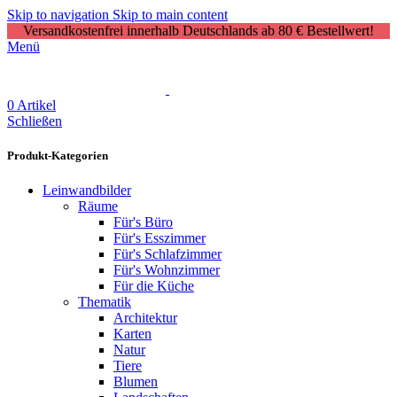
Skip to navigation
Skip to main content
Versandkostenfrei innerhalb Deutschlands ab 80 € Bestellwert!
Menü
0
Artikel
Schließen
Produkt-Kategorien
Leinwandbilder
Räume
Für's Büro
Für's Esszimmer
Für's Schlafzimmer
Für's Wohnzimmer
Für die Küche
Thematik
Architektur
Karten
Natur
Tiere
Blumen