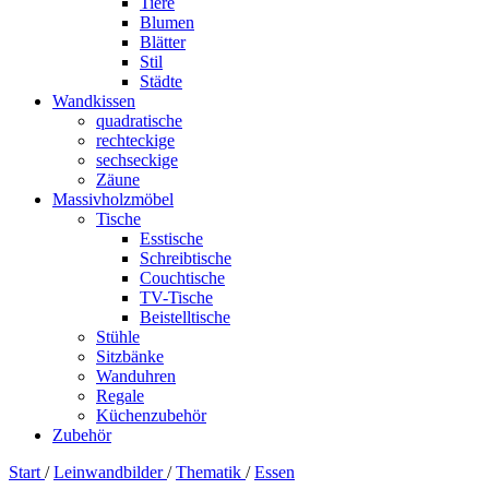
Tiere
Blumen
Blätter
Stil
Städte
Wandkissen
quadratische
rechteckige
sechseckige
Zäune
Massivholzmöbel
Tische
Esstische
Schreibtische
Couchtische
TV-Tische
Beistelltische
Stühle
Sitzbänke
Wanduhren
Regale
Küchenzubehör
Zubehör
Start
/
Leinwandbilder
/
Thematik
/
Essen