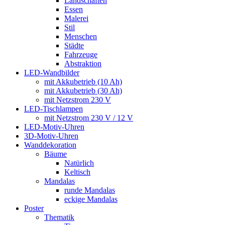
Landschaften
Essen
Malerei
Stil
Menschen
Städte
Fahrzeuge
Abstraktion
LED-Wandbilder
mit Akkubetrieb (10 Ah)
mit Akkubetrieb (30 Ah)
mit Netzstrom 230 V
LED-Tischlampen
mit Netzstrom 230 V / 12 V
LED-Motiv-Uhren
3D-Motiv-Uhren
Wanddekoration
Bäume
Natürlich
Keltisch
Mandalas
runde Mandalas
eckige Mandalas
Poster
Thematik