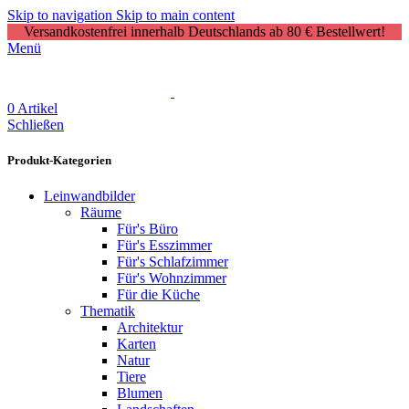
Skip to navigation
Skip to main content
Versandkostenfrei innerhalb Deutschlands ab 80 € Bestellwert!
Menü
0
Artikel
Schließen
Produkt-Kategorien
Leinwandbilder
Räume
Für's Büro
Für's Esszimmer
Für's Schlafzimmer
Für's Wohnzimmer
Für die Küche
Thematik
Architektur
Karten
Natur
Tiere
Blumen