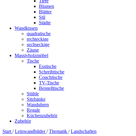
Tiere
Blumen
Blätter
Stil
Städte
Wandkissen
quadratische
rechteckige
sechseckige
Zäune
Massivholzmöbel
Tische
Esstische
Schreibtische
Couchtische
TV-Tische
Beistelltische
Stühle
Sitzbänke
Wanduhren
Regale
Küchenzubehör
Zubehör
Start
/
Leinwandbilder
/
Thematik
/
Landschaften