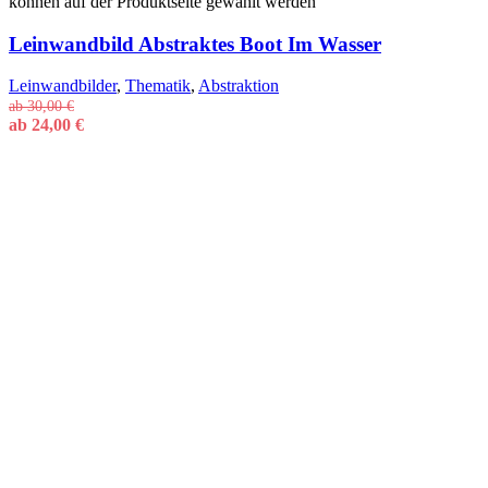
können auf der Produktseite gewählt werden
Leinwandbild Abstraktes Boot Im Wasser
Leinwandbilder
,
Thematik
,
Abstraktion
ab
30,00
€
ab
24,00
€