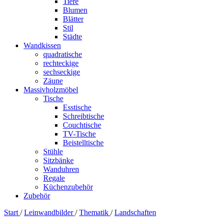
Tiere
Blumen
Blätter
Stil
Städte
Wandkissen
quadratische
rechteckige
sechseckige
Zäune
Massivholzmöbel
Tische
Esstische
Schreibtische
Couchtische
TV-Tische
Beistelltische
Stühle
Sitzbänke
Wanduhren
Regale
Küchenzubehör
Zubehör
Start
/
Leinwandbilder
/
Thematik
/
Landschaften