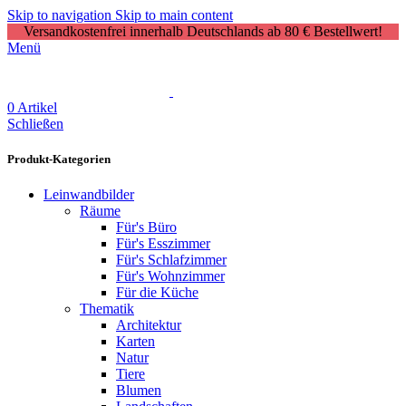
Skip to navigation
Skip to main content
Versandkostenfrei innerhalb Deutschlands ab 80 € Bestellwert!
Menü
0
Artikel
Schließen
Produkt-Kategorien
Leinwandbilder
Räume
Für's Büro
Für's Esszimmer
Für's Schlafzimmer
Für's Wohnzimmer
Für die Küche
Thematik
Architektur
Karten
Natur
Tiere
Blumen