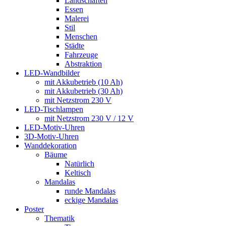
Landschaften
Essen
Malerei
Stil
Menschen
Städte
Fahrzeuge
Abstraktion
LED-Wandbilder
mit Akkubetrieb (10 Ah)
mit Akkubetrieb (30 Ah)
mit Netzstrom 230 V
LED-Tischlampen
mit Netzstrom 230 V / 12 V
LED-Motiv-Uhren
3D-Motiv-Uhren
Wanddekoration
Bäume
Natürlich
Keltisch
Mandalas
runde Mandalas
eckige Mandalas
Poster
Thematik