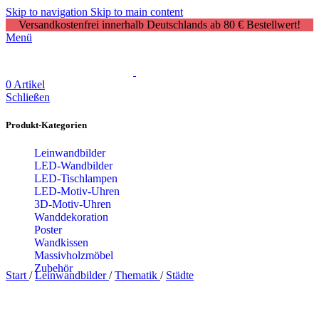
Skip to navigation
Skip to main content
Versandkostenfrei innerhalb Deutschlands ab 80 € Bestellwert!
Menü
0
Artikel
Schließen
Produkt-Kategorien
Leinwandbilder
LED-Wandbilder
LED-Tischlampen
LED-Motiv-Uhren
3D-Motiv-Uhren
Wanddekoration
Poster
Wandkissen
Massivholzmöbel
Zubehör
Start
/
Leinwandbilder
/
Thematik
/
Städte