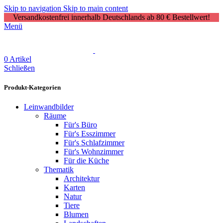
Skip to navigation
Skip to main content
Versandkostenfrei innerhalb Deutschlands ab 80 € Bestellwert!
Menü
0
Artikel
Schließen
Produkt-Kategorien
Leinwandbilder
Räume
Für's Büro
Für's Esszimmer
Für's Schlafzimmer
Für's Wohnzimmer
Für die Küche
Thematik
Architektur
Karten
Natur
Tiere
Blumen