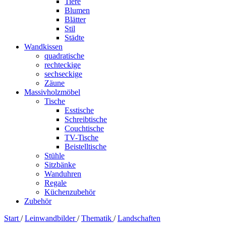
Tiere
Blumen
Blätter
Stil
Städte
Wandkissen
quadratische
rechteckige
sechseckige
Zäune
Massivholzmöbel
Tische
Esstische
Schreibtische
Couchtische
TV-Tische
Beistelltische
Stühle
Sitzbänke
Wanduhren
Regale
Küchenzubehör
Zubehör
Start
/
Leinwandbilder
/
Thematik
/
Landschaften