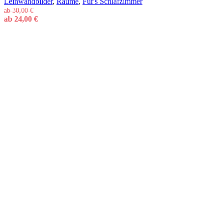
Leinwandbilder
,
Räume
,
Für's Schlafzimmer
ab
30,00
€
ab
24,00
€