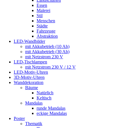
Landschaften
Essen
Malerei
Stil
Menschen
Städte
Fahrzeuge
Abstraktion
LED-Wandbilder
mit Akkubetrieb (10 Ah)
mit Akkubetrieb (30 Ah)
mit Netzstrom 230 V
LED-Tischlampen
mit Netzstrom 230 V / 12 V
LED-Motiv-Uhren
3D-Motiv-Uhren
Wanddekoration
Bäume
Natürlich
Keltisch
Mandalas
runde Mandalas
eckige Mandalas
Poster
Thematik