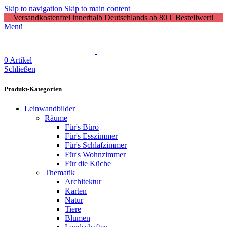
Skip to navigation
Skip to main content
Versandkostenfrei innerhalb Deutschlands ab 80 € Bestellwert!
Menü
0
Artikel
Schließen
Produkt-Kategorien
Leinwandbilder
Räume
Für's Büro
Für's Esszimmer
Für's Schlafzimmer
Für's Wohnzimmer
Für die Küche
Thematik
Architektur
Karten
Natur
Tiere
Blumen