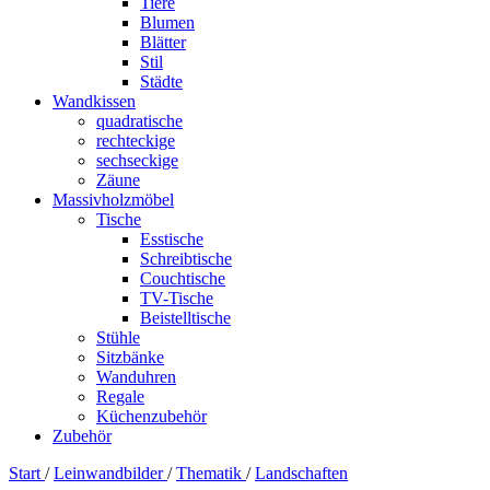
Tiere
Blumen
Blätter
Stil
Städte
Wandkissen
quadratische
rechteckige
sechseckige
Zäune
Massivholzmöbel
Tische
Esstische
Schreibtische
Couchtische
TV-Tische
Beistelltische
Stühle
Sitzbänke
Wanduhren
Regale
Küchenzubehör
Zubehör
Start
/
Leinwandbilder
/
Thematik
/
Landschaften