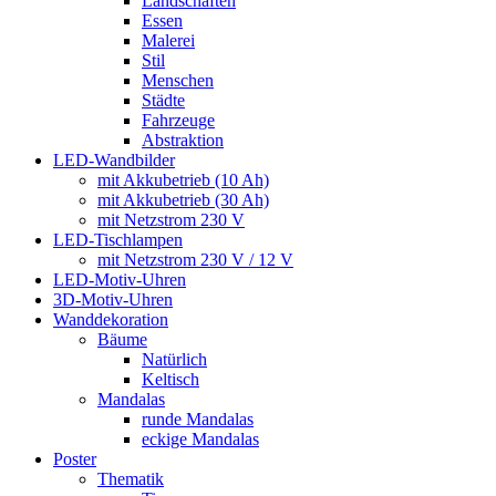
Landschaften
Essen
Malerei
Stil
Menschen
Städte
Fahrzeuge
Abstraktion
LED-Wandbilder
mit Akkubetrieb (10 Ah)
mit Akkubetrieb (30 Ah)
mit Netzstrom 230 V
LED-Tischlampen
mit Netzstrom 230 V / 12 V
LED-Motiv-Uhren
3D-Motiv-Uhren
Wanddekoration
Bäume
Natürlich
Keltisch
Mandalas
runde Mandalas
eckige Mandalas
Poster
Thematik