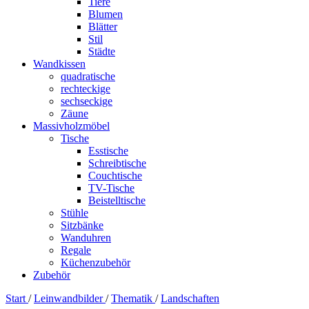
Tiere
Blumen
Blätter
Stil
Städte
Wandkissen
quadratische
rechteckige
sechseckige
Zäune
Massivholzmöbel
Tische
Esstische
Schreibtische
Couchtische
TV-Tische
Beistelltische
Stühle
Sitzbänke
Wanduhren
Regale
Küchenzubehör
Zubehör
Start
/
Leinwandbilder
/
Thematik
/
Landschaften