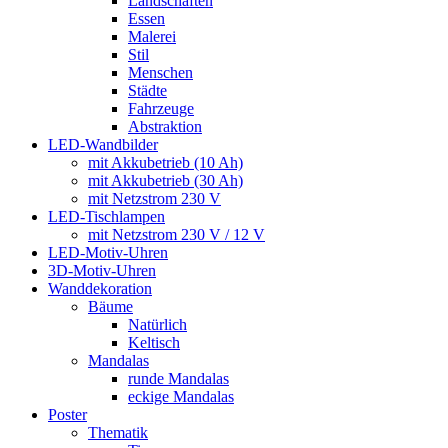
Landschaften
Essen
Malerei
Stil
Menschen
Städte
Fahrzeuge
Abstraktion
LED-Wandbilder
mit Akkubetrieb (10 Ah)
mit Akkubetrieb (30 Ah)
mit Netzstrom 230 V
LED-Tischlampen
mit Netzstrom 230 V / 12 V
LED-Motiv-Uhren
3D-Motiv-Uhren
Wanddekoration
Bäume
Natürlich
Keltisch
Mandalas
runde Mandalas
eckige Mandalas
Poster
Thematik