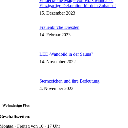
Entdecke die Magie von Holz-Mandalas:
Einzigartige Dekoration für dein Zuhause!
15. Dezember 2023
Frauenkirche Dresden
14. Februar 2023
LED-Wandbild in der Sauna?
14. November 2022
Sternzeichen und ihre Bedeutung
4. November 2022
Wohndesign Plus
Geschäftszeiten:
Montag - Freitag von 10 - 17 Uhr