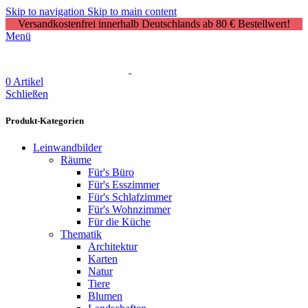
Skip to navigation
Skip to main content
Versandkostenfrei innerhalb Deutschlands ab 80 € Bestellwert!
Menü
0
Artikel
Schließen
Produkt-Kategorien
Leinwandbilder
Räume
Für's Büro
Für's Esszimmer
Für's Schlafzimmer
Für's Wohnzimmer
Für die Küche
Thematik
Architektur
Karten
Natur
Tiere
Blumen