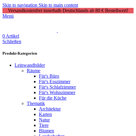
Skip to navigation
Skip to main content
Versandkostenfrei innerhalb Deutschlands ab 80 € Bestellwert!
Menü
0
Artikel
Schließen
Produkt-Kategorien
Leinwandbilder
Räume
Für's Büro
Für's Esszimmer
Für's Schlafzimmer
Für's Wohnzimmer
Für die Küche
Thematik
Architektur
Karten
Natur
Tiere
Blumen