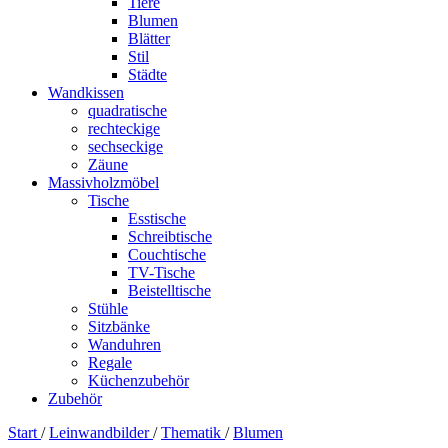
Tiere
Blumen
Blätter
Stil
Städte
Wandkissen
quadratische
rechteckige
sechseckige
Zäune
Massivholzmöbel
Tische
Esstische
Schreibtische
Couchtische
TV-Tische
Beistelltische
Stühle
Sitzbänke
Wanduhren
Regale
Küchenzubehör
Zubehör
Start
/
Leinwandbilder
/
Thematik
/
Blumen