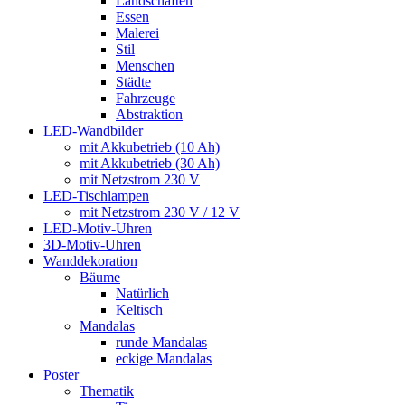
Landschaften
Essen
Malerei
Stil
Menschen
Städte
Fahrzeuge
Abstraktion
LED-Wandbilder
mit Akkubetrieb (10 Ah)
mit Akkubetrieb (30 Ah)
mit Netzstrom 230 V
LED-Tischlampen
mit Netzstrom 230 V / 12 V
LED-Motiv-Uhren
3D-Motiv-Uhren
Wanddekoration
Bäume
Natürlich
Keltisch
Mandalas
runde Mandalas
eckige Mandalas
Poster
Thematik