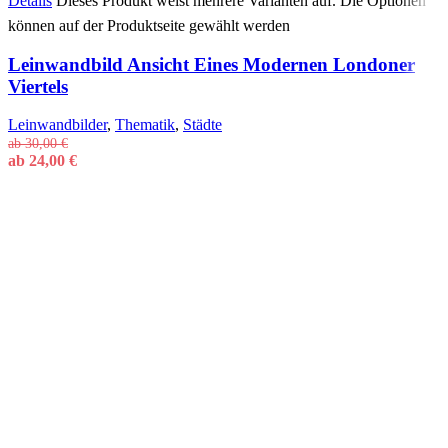
Details
Dieses Produkt weist mehrere Varianten auf. Die Optionen
können auf der Produktseite gewählt werden
Leinwandbild Ansicht Eines Modernen Londoner
Viertels
Leinwandbilder
,
Thematik
,
Städte
ab
30,00
€
ab
24,00
€