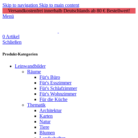
Skip to navigation
Skip to main content
Versandkostenfrei innerhalb Deutschlands ab 80 € Bestellwert!
Menü
0
Artikel
Schließen
Produkt-Kategorien
Leinwandbilder
Räume
Für's Büro
Für's Esszimmer
Für's Schlafzimmer
Für's Wohnzimmer
Für die Küche
Thematik
Architektur
Karten
Natur
Tiere
Blumen