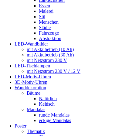
Landschaften
Essen
Malerei
Stil
Menschen
Städte
Fahrzeuge
Abstraktion
LED-Wandbilder
mit Akkubetrieb (10 Ah)
mit Akkubetrieb (30 Ah)
mit Netzstrom 230 V
LED-Tischlampen
mit Netzstrom 230 V / 12 V
LED-Motiv-Uhren
3D-Motiv-Uhren
Wanddekoration
Bäume
Natürlich
Keltisch
Mandalas
runde Mandalas
eckige Mandalas
Poster
Thematik