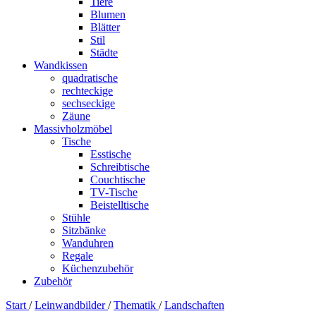
Tiere
Blumen
Blätter
Stil
Städte
Wandkissen
quadratische
rechteckige
sechseckige
Zäune
Massivholzmöbel
Tische
Esstische
Schreibtische
Couchtische
TV-Tische
Beistelltische
Stühle
Sitzbänke
Wanduhren
Regale
Küchenzubehör
Zubehör
Start
/
Leinwandbilder
/
Thematik
/
Landschaften