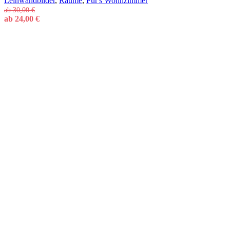
Leinwandbilder
,
Räume
,
Für's Wohnzimmer
ab
30,00
€
ab
24,00
€