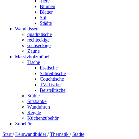
Tiere
Blumen
Blätter
Stil
Städte
Wandkissen
quadratische
rechteckige
sechseckige
Zäune
Massivholzmöbel
Tische
Esstische
Schreibtische
Couchtische
TV-Tische
Beistelltische
Stühle
Sitzbänke
Wanduhren
Regale
Küchenzubehör
Zubehör
Start
/
Leinwandbilder
/
Thematik
/
Städte