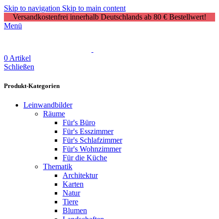
Skip to navigation
Skip to main content
Versandkostenfrei innerhalb Deutschlands ab 80 € Bestellwert!
Menü
0
Artikel
Schließen
Produkt-Kategorien
Leinwandbilder
Räume
Für's Büro
Für's Esszimmer
Für's Schlafzimmer
Für's Wohnzimmer
Für die Küche
Thematik
Architektur
Karten
Natur
Tiere
Blumen