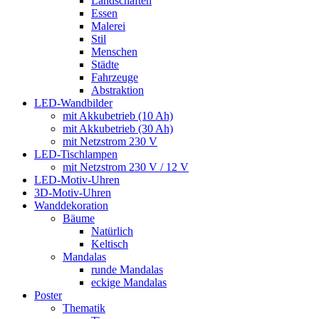
Landschaften
Essen
Malerei
Stil
Menschen
Städte
Fahrzeuge
Abstraktion
LED-Wandbilder
mit Akkubetrieb (10 Ah)
mit Akkubetrieb (30 Ah)
mit Netzstrom 230 V
LED-Tischlampen
mit Netzstrom 230 V / 12 V
LED-Motiv-Uhren
3D-Motiv-Uhren
Wanddekoration
Bäume
Natürlich
Keltisch
Mandalas
runde Mandalas
eckige Mandalas
Poster
Thematik