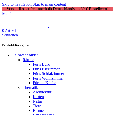
Skip to navigation
Skip to main content
Versandkostenfrei innerhalb Deutschlands ab 80 € Bestellwert!
Menü
0
Artikel
Schließen
Produkt-Kategorien
Leinwandbilder
Räume
Für's Büro
Für's Esszimmer
Für's Schlafzimmer
Für's Wohnzimmer
Für die Küche
Thematik
Architektur
Karten
Natur
Tiere
Blumen