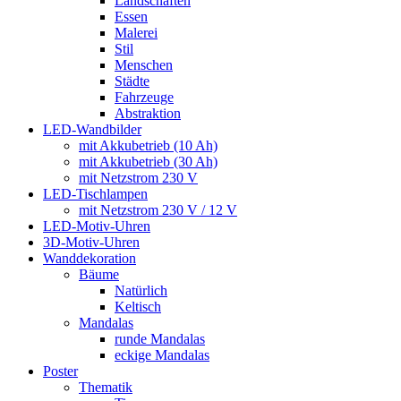
Landschaften
Essen
Malerei
Stil
Menschen
Städte
Fahrzeuge
Abstraktion
LED-Wandbilder
mit Akkubetrieb (10 Ah)
mit Akkubetrieb (30 Ah)
mit Netzstrom 230 V
LED-Tischlampen
mit Netzstrom 230 V / 12 V
LED-Motiv-Uhren
3D-Motiv-Uhren
Wanddekoration
Bäume
Natürlich
Keltisch
Mandalas
runde Mandalas
eckige Mandalas
Poster
Thematik