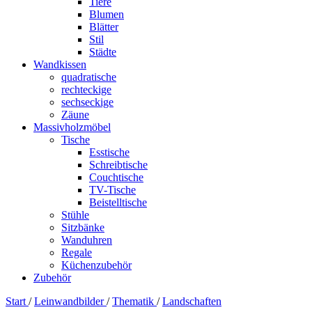
Tiere
Blumen
Blätter
Stil
Städte
Wandkissen
quadratische
rechteckige
sechseckige
Zäune
Massivholzmöbel
Tische
Esstische
Schreibtische
Couchtische
TV-Tische
Beistelltische
Stühle
Sitzbänke
Wanduhren
Regale
Küchenzubehör
Zubehör
Start
/
Leinwandbilder
/
Thematik
/
Landschaften