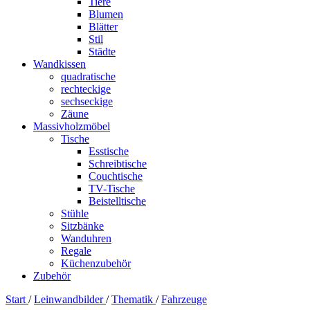
Tiere
Blumen
Blätter
Stil
Städte
Wandkissen
quadratische
rechteckige
sechseckige
Zäune
Massivholzmöbel
Tische
Esstische
Schreibtische
Couchtische
TV-Tische
Beistelltische
Stühle
Sitzbänke
Wanduhren
Regale
Küchenzubehör
Zubehör
Start
/
Leinwandbilder
/
Thematik
/
Fahrzeuge