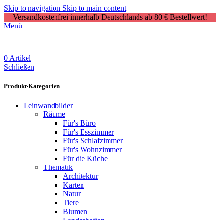
Skip to navigation
Skip to main content
Versandkostenfrei innerhalb Deutschlands ab 80 € Bestellwert!
Menü
0
Artikel
Schließen
Produkt-Kategorien
Leinwandbilder
Räume
Für's Büro
Für's Esszimmer
Für's Schlafzimmer
Für's Wohnzimmer
Für die Küche
Thematik
Architektur
Karten
Natur
Tiere
Blumen