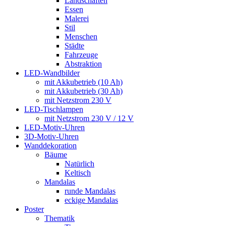
Landschaften
Essen
Malerei
Stil
Menschen
Städte
Fahrzeuge
Abstraktion
LED-Wandbilder
mit Akkubetrieb (10 Ah)
mit Akkubetrieb (30 Ah)
mit Netzstrom 230 V
LED-Tischlampen
mit Netzstrom 230 V / 12 V
LED-Motiv-Uhren
3D-Motiv-Uhren
Wanddekoration
Bäume
Natürlich
Keltisch
Mandalas
runde Mandalas
eckige Mandalas
Poster
Thematik