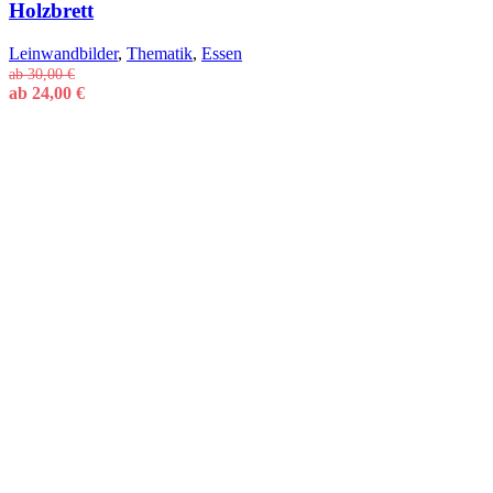
Holzbrett
Leinwandbilder
,
Thematik
,
Essen
ab
30,00
€
ab
24,00
€