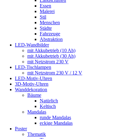
Landschaften
Essen
Malerei
Stil
Menschen
Städte
Fahrzeuge
Abstraktion
LED-Wandbilder
mit Akkubetrieb (10 Ah)
mit Akkubetrieb (30 Ah)
mit Netzstrom 230 V
LED-Tischlampen
mit Netzstrom 230 V / 12 V
LED-Motiv-Uhren
3D-Motiv-Uhren
Wanddekoration
Bäume
Natürlich
Keltisch
Mandalas
runde Mandalas
eckige Mandalas
Poster
Thematik