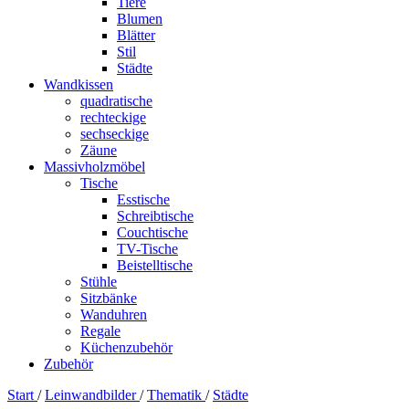
Tiere
Blumen
Blätter
Stil
Städte
Wandkissen
quadratische
rechteckige
sechseckige
Zäune
Massivholzmöbel
Tische
Esstische
Schreibtische
Couchtische
TV-Tische
Beistelltische
Stühle
Sitzbänke
Wanduhren
Regale
Küchenzubehör
Zubehör
Start
/
Leinwandbilder
/
Thematik
/
Städte