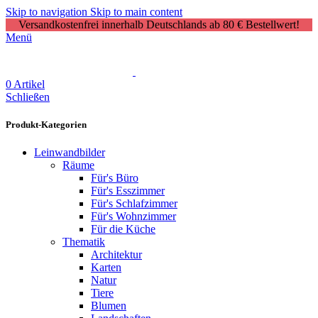
Skip to navigation
Skip to main content
Versandkostenfrei innerhalb Deutschlands ab 80 € Bestellwert!
Menü
0
Artikel
Schließen
Produkt-Kategorien
Leinwandbilder
Räume
Für's Büro
Für's Esszimmer
Für's Schlafzimmer
Für's Wohnzimmer
Für die Küche
Thematik
Architektur
Karten
Natur
Tiere
Blumen