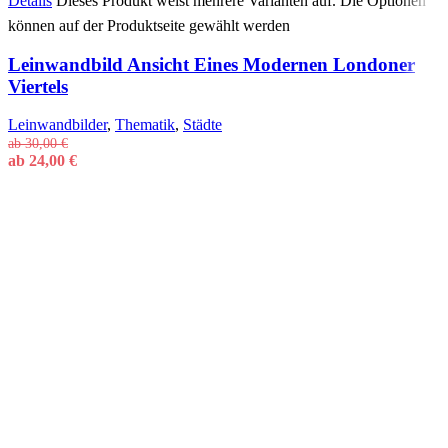
Details
Dieses Produkt weist mehrere Varianten auf. Die Optionen
können auf der Produktseite gewählt werden
Leinwandbild Ansicht Eines Modernen Londoner
Viertels
Leinwandbilder
,
Thematik
,
Städte
ab
30,00
€
ab
24,00
€