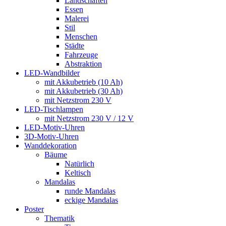
Landschaften
Essen
Malerei
Stil
Menschen
Städte
Fahrzeuge
Abstraktion
LED-Wandbilder
mit Akkubetrieb (10 Ah)
mit Akkubetrieb (30 Ah)
mit Netzstrom 230 V
LED-Tischlampen
mit Netzstrom 230 V / 12 V
LED-Motiv-Uhren
3D-Motiv-Uhren
Wanddekoration
Bäume
Natürlich
Keltisch
Mandalas
runde Mandalas
eckige Mandalas
Poster
Thematik