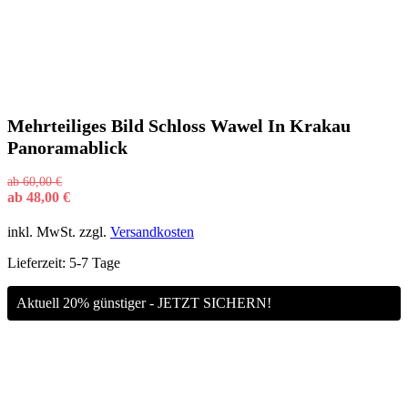
Mehrteiliges Bild Schloss Wawel In Krakau
Panoramablick
ab
60,00
€
ab
48,00
€
inkl. MwSt.
zzgl.
Versandkosten
Lieferzeit:
5-7 Tage
Aktuell 20% günstiger - JETZT SICHERN!