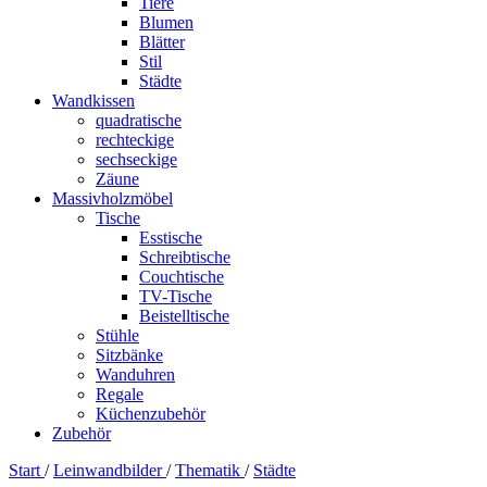
Tiere
Blumen
Blätter
Stil
Städte
Wandkissen
quadratische
rechteckige
sechseckige
Zäune
Massivholzmöbel
Tische
Esstische
Schreibtische
Couchtische
TV-Tische
Beistelltische
Stühle
Sitzbänke
Wanduhren
Regale
Küchenzubehör
Zubehör
Start
/
Leinwandbilder
/
Thematik
/
Städte