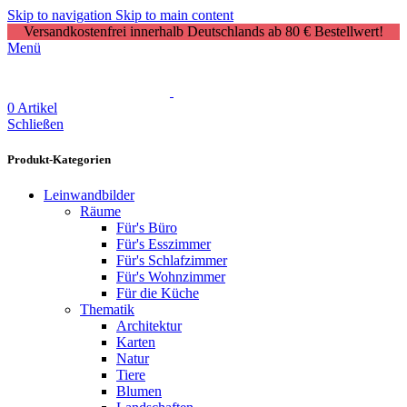
Skip to navigation
Skip to main content
Versandkostenfrei innerhalb Deutschlands ab 80 € Bestellwert!
Menü
0
Artikel
Schließen
Produkt-Kategorien
Leinwandbilder
Räume
Für's Büro
Für's Esszimmer
Für's Schlafzimmer
Für's Wohnzimmer
Für die Küche
Thematik
Architektur
Karten
Natur
Tiere
Blumen