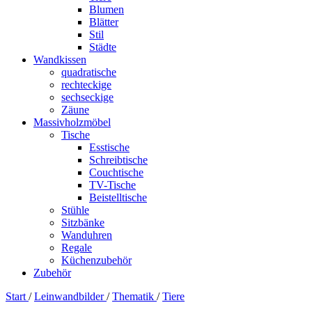
Blumen
Blätter
Stil
Städte
Wandkissen
quadratische
rechteckige
sechseckige
Zäune
Massivholzmöbel
Tische
Esstische
Schreibtische
Couchtische
TV-Tische
Beistelltische
Stühle
Sitzbänke
Wanduhren
Regale
Küchenzubehör
Zubehör
Start
/
Leinwandbilder
/
Thematik
/
Tiere