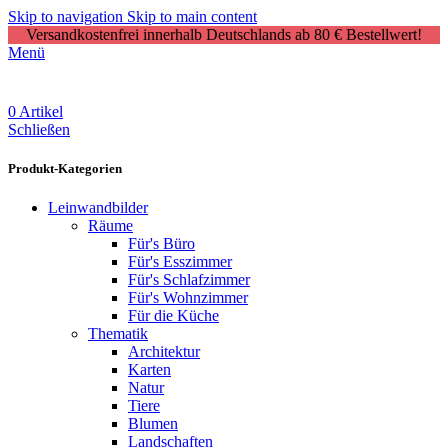
Skip to navigation
Skip to main content
Versandkostenfrei innerhalb Deutschlands ab 80 € Bestellwert!
Menü
0
Artikel
Schließen
Produkt-Kategorien
Leinwandbilder
Räume
Für's Büro
Für's Esszimmer
Für's Schlafzimmer
Für's Wohnzimmer
Für die Küche
Thematik
Architektur
Karten
Natur
Tiere
Blumen
Landschaften