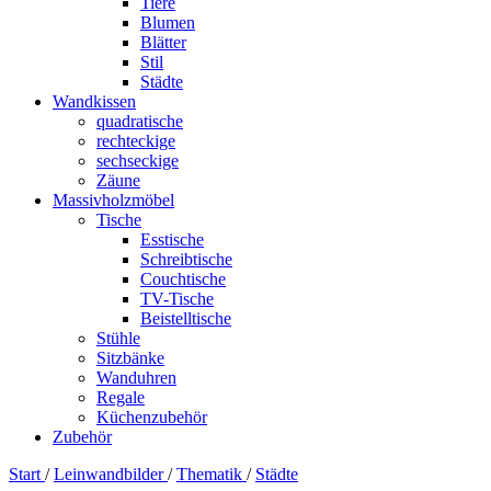
Tiere
Blumen
Blätter
Stil
Städte
Wandkissen
quadratische
rechteckige
sechseckige
Zäune
Massivholzmöbel
Tische
Esstische
Schreibtische
Couchtische
TV-Tische
Beistelltische
Stühle
Sitzbänke
Wanduhren
Regale
Küchenzubehör
Zubehör
Start
/
Leinwandbilder
/
Thematik
/
Städte