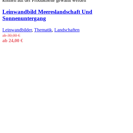
können auf der Produktseite gewählt werden
Leinwandbild Meereslandschaft Und
Sonnenuntergang
Leinwandbilder
,
Thematik
,
Landschaften
ab
30,00
€
ab
24,00
€