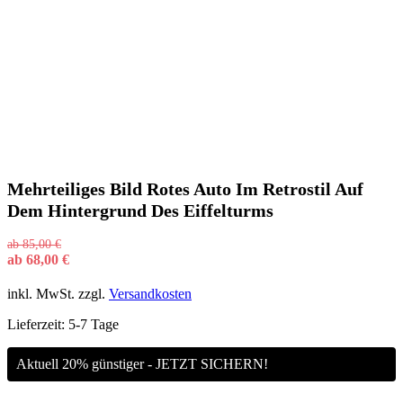
Mehrteiliges Bild Rotes Auto Im Retrostil Auf
Dem Hintergrund Des Eiffelturms
ab
85,00
€
ab
68,00
€
inkl. MwSt.
zzgl.
Versandkosten
Lieferzeit:
5-7 Tage
Aktuell 20% günstiger - JETZT SICHERN!