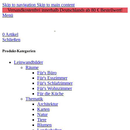
Skip to navigation
Skip to main content
Versandkostenfrei innerhalb Deutschlands ab 80 € Bestellwert!
Menü
0
Artikel
Schließen
Produkt-Kategorien
Leinwandbilder
Räume
Für's Büro
Für's Esszimmer
Für's Schlafzimmer
Für's Wohnzimmer
Für die Küche
Thematik
Architektur
Karten
Natur
Tiere
Blumen