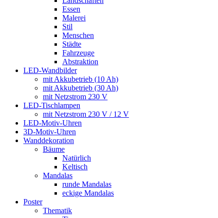
Landschaften
Essen
Malerei
Stil
Menschen
Städte
Fahrzeuge
Abstraktion
LED-Wandbilder
mit Akkubetrieb (10 Ah)
mit Akkubetrieb (30 Ah)
mit Netzstrom 230 V
LED-Tischlampen
mit Netzstrom 230 V / 12 V
LED-Motiv-Uhren
3D-Motiv-Uhren
Wanddekoration
Bäume
Natürlich
Keltisch
Mandalas
runde Mandalas
eckige Mandalas
Poster
Thematik