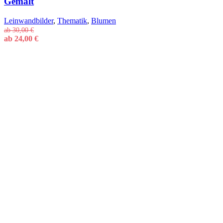
Gemalt
Leinwandbilder
,
Thematik
,
Blumen
ab
30,00
€
ab
24,00
€