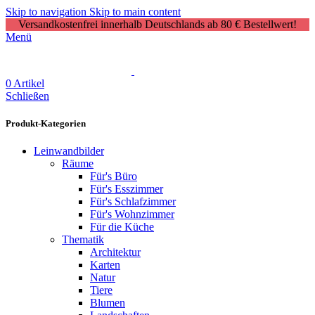
Skip to navigation
Skip to main content
Versandkostenfrei innerhalb Deutschlands ab 80 € Bestellwert!
Menü
0
Artikel
Schließen
Produkt-Kategorien
Leinwandbilder
Räume
Für's Büro
Für's Esszimmer
Für's Schlafzimmer
Für's Wohnzimmer
Für die Küche
Thematik
Architektur
Karten
Natur
Tiere
Blumen