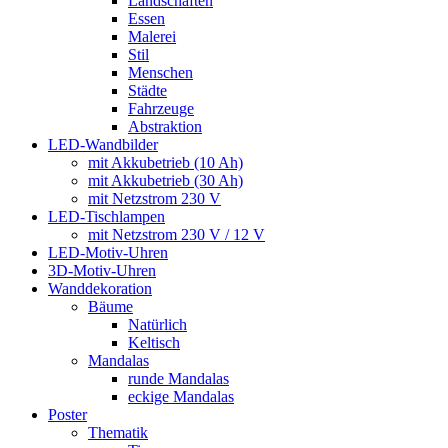
Landschaften
Essen
Malerei
Stil
Menschen
Städte
Fahrzeuge
Abstraktion
LED-Wandbilder
mit Akkubetrieb (10 Ah)
mit Akkubetrieb (30 Ah)
mit Netzstrom 230 V
LED-Tischlampen
mit Netzstrom 230 V / 12 V
LED-Motiv-Uhren
3D-Motiv-Uhren
Wanddekoration
Bäume
Natürlich
Keltisch
Mandalas
runde Mandalas
eckige Mandalas
Poster
Thematik