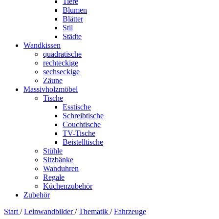
Tiere
Blumen
Blätter
Stil
Städte
Wandkissen
quadratische
rechteckige
sechseckige
Zäune
Massivholzmöbel
Tische
Esstische
Schreibtische
Couchtische
TV-Tische
Beistelltische
Stühle
Sitzbänke
Wanduhren
Regale
Küchenzubehör
Zubehör
Start
/
Leinwandbilder
/
Thematik
/
Fahrzeuge