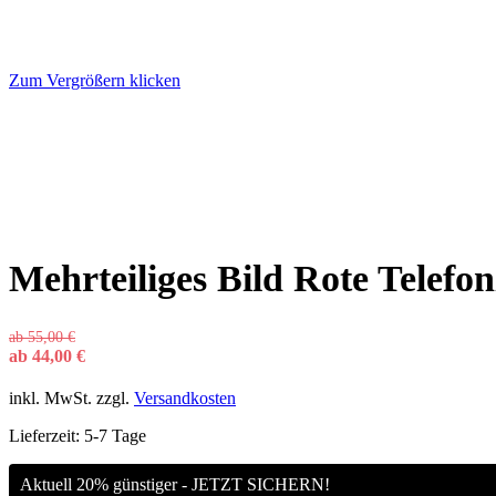
Zum Vergrößern klicken
Mehrteiliges Bild Rote Telefo
ab
55,00
€
ab
44,00
€
inkl. MwSt.
zzgl.
Versandkosten
Lieferzeit:
5-7 Tage
Aktuell 20% günstiger - JETZT SICHERN!