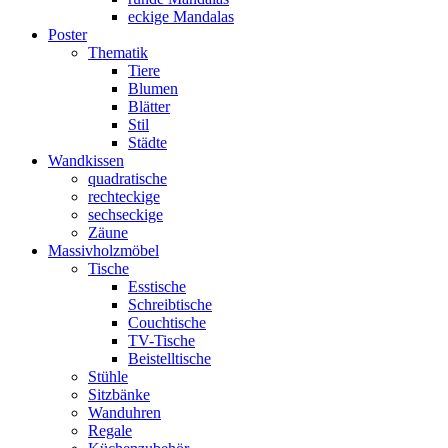
eckige Mandalas
Poster
Thematik
Tiere
Blumen
Blätter
Stil
Städte
Wandkissen
quadratische
rechteckige
sechseckige
Zäune
Massivholzmöbel
Tische
Esstische
Schreibtische
Couchtische
TV-Tische
Beistelltische
Stühle
Sitzbänke
Wanduhren
Regale