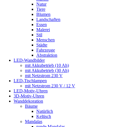
Natur
Tiere
Blumen
Landschaften
Essen
Malerei
Stil
Menschen
Städte
Fahrzeuge
Abstraktion
LED-Wandbilder
mit Akkubetrieb (10 Ah)
mit Akkubetrieb (30 Ah)
mit Netzstrom 230 V
LED-Tischlampen
mit Netzstrom 230 V / 12 V
LED-Motiv-Uhren
3D-Motiv-Uhren
Wanddekoration
Bäume
Natürlich
Keltisch
Mandalas
runde Mandalas