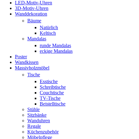
LED-Motiv-Uhren
3D-Motiv-Uhren
Wanddekoration
Bäume
Natürlich
Keltisch
Mandalas
runde Mandalas
eckige Mandalas
Poster
Wandkissen
Massivholzmöbel
Tische
Esstische
Schreibtische
Couchtische
TV-Tische
Beistelltische
Stühle
Sitzbänke
Wanduhren
Regale
Küchenzubehör
Möbelpflege