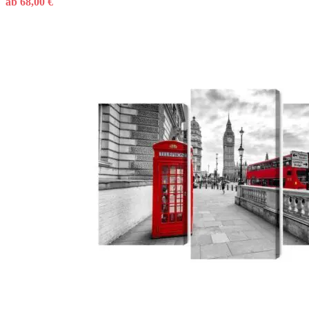
ab
68,00
€