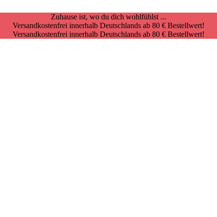
Zuhause ist, wo du dich wohlfühlst ...
Versandkostenfrei innerhalb Deutschlands ab 80 € Bestellwert!
Versandkostenfrei innerhalb Deutschlands ab 80 € Bestellwert!