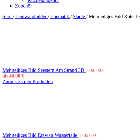
Küchenzubehör
Zubehör
Start
/
Leinwandbilder
/
Thematik
/
Städte
/
Mehrteiliges Bild Rote T
Mehrteiliges Bild Seestern Am Strand 3D
ab
60,00
€
ab
48,00
€
Zurück zu den Produkten
Mehrteiliges Bild Erawan-Wasserfälle
ab
85,00
€