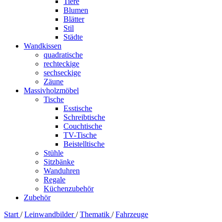
Tiere
Blumen
Blätter
Stil
Städte
Wandkissen
quadratische
rechteckige
sechseckige
Zäune
Massivholzmöbel
Tische
Esstische
Schreibtische
Couchtische
TV-Tische
Beistelltische
Stühle
Sitzbänke
Wanduhren
Regale
Küchenzubehör
Zubehör
Start
/
Leinwandbilder
/
Thematik
/
Fahrzeuge