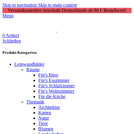
Skip to navigation
Skip to main content
Versandkostenfrei innerhalb Deutschlands ab 80 € Bestellwert!
Menü
0
Artikel
Schließen
Produkt-Kategorien
Leinwandbilder
Räume
Für's Büro
Für's Esszimmer
Für's Schlafzimmer
Für's Wohnzimmer
Für die Küche
Thematik
Architektur
Karten
Natur
Tiere
Blumen