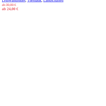
Leinwandbilder
,
Thematik
,
Landschaften
ab
30,00
€
ab
24,00
€