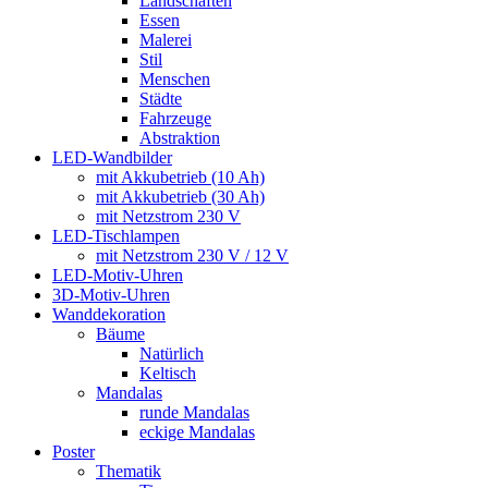
Landschaften
Essen
Malerei
Stil
Menschen
Städte
Fahrzeuge
Abstraktion
LED-Wandbilder
mit Akkubetrieb (10 Ah)
mit Akkubetrieb (30 Ah)
mit Netzstrom 230 V
LED-Tischlampen
mit Netzstrom 230 V / 12 V
LED-Motiv-Uhren
3D-Motiv-Uhren
Wanddekoration
Bäume
Natürlich
Keltisch
Mandalas
runde Mandalas
eckige Mandalas
Poster
Thematik