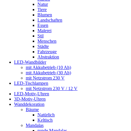
Natur
Tiere
Blumen
Landschaften
Essen
Malerei
Stil
Menschen
Städte
Fahrzeuge
Abstraktion
LED-Wandbilder
mit Akkubetrieb (10 Ah)
mit Akkubetrieb (30 Ah)
mit Netzstrom 230 V
LED-Tischlampen
mit Netzstrom 230 V / 12 V
LED-Motiv-Uhren
3D-Motiv-Uhren
Wanddekoration
Bäume
Natürlich
Keltisch
Mandalas
runde Mandalas