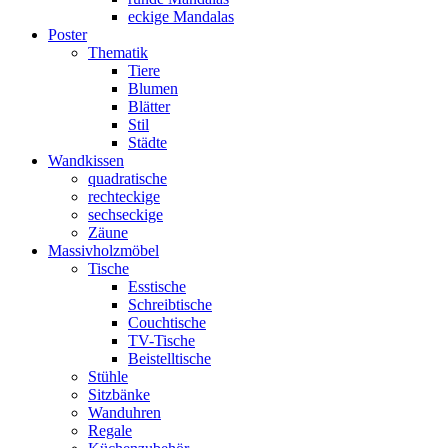
eckige Mandalas
Poster
Thematik
Tiere
Blumen
Blätter
Stil
Städte
Wandkissen
quadratische
rechteckige
sechseckige
Zäune
Massivholzmöbel
Tische
Esstische
Schreibtische
Couchtische
TV-Tische
Beistelltische
Stühle
Sitzbänke
Wanduhren
Regale