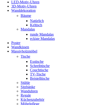
LED-Motiv-Uhren
3D-Motiv-Uhren
Wanddekoration
Bäume
Natürlich
Keltisch
Mandalas
runde Mandalas
eckige Mandalas
Poster
Wandkissen
Massivholzmöbel
Tische
Esstische
Schreibtische
Couchtische
TV-Tische
Beistelltische
Stühle
Sitzbänke
Wanduhren
Regale
Küchenzubehör
Möbelpflege