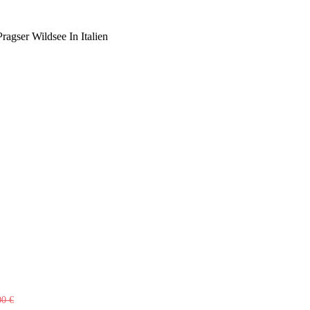
Pragser Wildsee In Italien
00
€