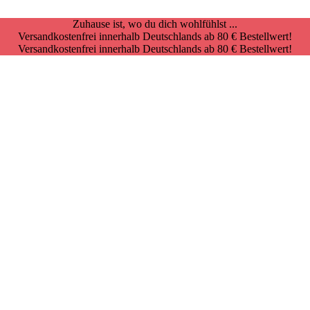
Zuhause ist, wo du dich wohlfühlst ...
Versandkostenfrei innerhalb Deutschlands ab 80 € Bestellwert!
Versandkostenfrei innerhalb Deutschlands ab 80 € Bestellwert!