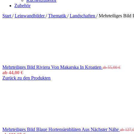
Küchenzubehör
Zubehör
Start
/
Leinwandbilder
/
Thematik
/
Landschaften
/
Mehrteiliges Bild 
Mehrteiliges Bild Riviera Von Makarska In Kroatien
ab
55,00
€
ab
44,00
€
Zurück zu den Produkten
Mehrteiliges Bild Blaue Hortensienblüten Aus Nächster Nähe
ab
127,