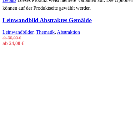
Details
Dieses Produkt weist mehrere Varianten auf. Die Optionen
können auf der Produktseite gewählt werden
Leinwandbild Abstraktes Gemälde
Leinwandbilder
,
Thematik
,
Abstraktion
ab
30,00
€
ab
24,00
€