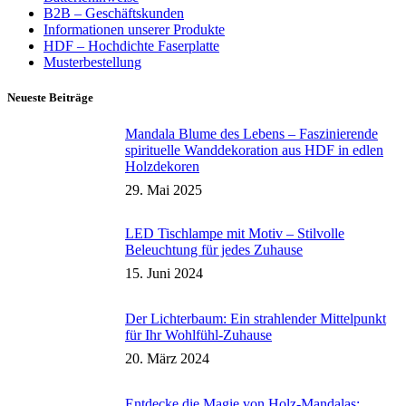
B2B – Geschäftskunden
Informationen unserer Produkte
HDF – Hochdichte Faserplatte
Musterbestellung
Neueste Beiträge
Mandala Blume des Lebens – Faszinierende
spirituelle Wanddekoration aus HDF in edlen
Holzdekoren
29. Mai 2025
LED Tischlampe mit Motiv – Stilvolle
Beleuchtung für jedes Zuhause
15. Juni 2024
Der Lichterbaum: Ein strahlender Mittelpunkt
für Ihr Wohlfühl-Zuhause
20. März 2024
Entdecke die Magie von Holz-Mandalas: