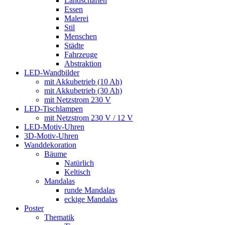
Landschaften
Essen
Malerei
Stil
Menschen
Städte
Fahrzeuge
Abstraktion
LED-Wandbilder
mit Akkubetrieb (10 Ah)
mit Akkubetrieb (30 Ah)
mit Netzstrom 230 V
LED-Tischlampen
mit Netzstrom 230 V / 12 V
LED-Motiv-Uhren
3D-Motiv-Uhren
Wanddekoration
Bäume
Natürlich
Keltisch
Mandalas
runde Mandalas
eckige Mandalas
Poster
Thematik