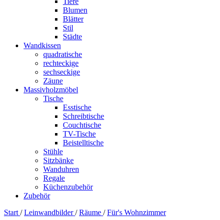
Tiere
Blumen
Blätter
Stil
Städte
Wandkissen
quadratische
rechteckige
sechseckige
Zäune
Massivholzmöbel
Tische
Esstische
Schreibtische
Couchtische
TV-Tische
Beistelltische
Stühle
Sitzbänke
Wanduhren
Regale
Küchenzubehör
Zubehör
Start
/
Leinwandbilder
/
Räume
/
Für's Wohnzimmer