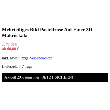
Mehrteiliges Bild Pastellrose Auf Einer 3D-
Makroskala
ab
75,00
€
ab
60,00
€
inkl. MwSt.
zzgl.
Versandkosten
Lieferzeit:
5-7 Tage
Aktuell 20% günstiger - JETZT SICHERN!