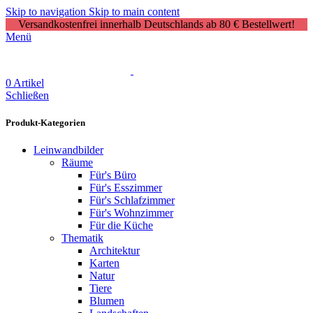
Skip to navigation
Skip to main content
Versandkostenfrei innerhalb Deutschlands ab 80 € Bestellwert!
Menü
0
Artikel
Schließen
Produkt-Kategorien
Leinwandbilder
Räume
Für's Büro
Für's Esszimmer
Für's Schlafzimmer
Für's Wohnzimmer
Für die Küche
Thematik
Architektur
Karten
Natur
Tiere
Blumen