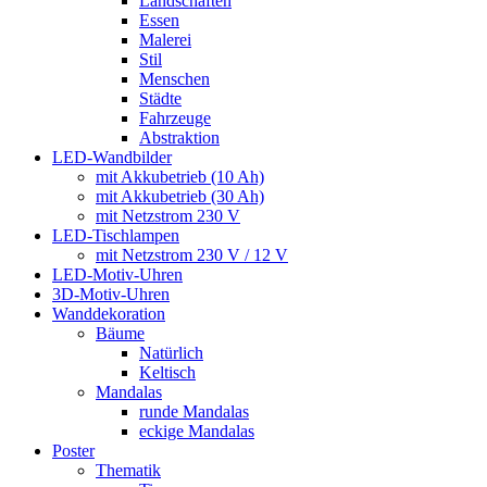
Landschaften
Essen
Malerei
Stil
Menschen
Städte
Fahrzeuge
Abstraktion
LED-Wandbilder
mit Akkubetrieb (10 Ah)
mit Akkubetrieb (30 Ah)
mit Netzstrom 230 V
LED-Tischlampen
mit Netzstrom 230 V / 12 V
LED-Motiv-Uhren
3D-Motiv-Uhren
Wanddekoration
Bäume
Natürlich
Keltisch
Mandalas
runde Mandalas
eckige Mandalas
Poster
Thematik