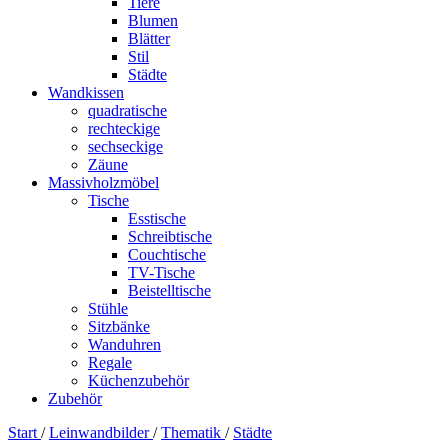
Tiere
Blumen
Blätter
Stil
Städte
Wandkissen
quadratische
rechteckige
sechseckige
Zäune
Massivholzmöbel
Tische
Esstische
Schreibtische
Couchtische
TV-Tische
Beistelltische
Stühle
Sitzbänke
Wanduhren
Regale
Küchenzubehör
Zubehör
Start
/
Leinwandbilder
/
Thematik
/
Städte