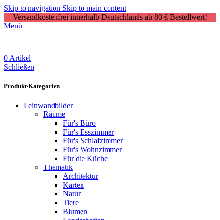
Skip to navigation
Skip to main content
Versandkostenfrei innerhalb Deutschlands ab 80 € Bestellwert!
Menü
0
Artikel
Schließen
Produkt-Kategorien
Leinwandbilder
Räume
Für's Büro
Für's Esszimmer
Für's Schlafzimmer
Für's Wohnzimmer
Für die Küche
Thematik
Architektur
Karten
Natur
Tiere
Blumen