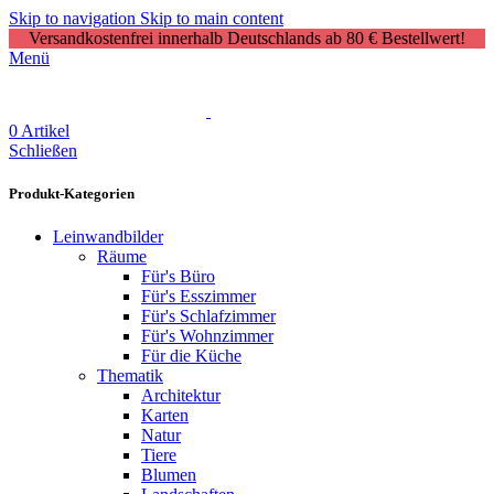
Skip to navigation
Skip to main content
Versandkostenfrei innerhalb Deutschlands ab 80 € Bestellwert!
Menü
0
Artikel
Schließen
Produkt-Kategorien
Leinwandbilder
Räume
Für's Büro
Für's Esszimmer
Für's Schlafzimmer
Für's Wohnzimmer
Für die Küche
Thematik
Architektur
Karten
Natur
Tiere
Blumen