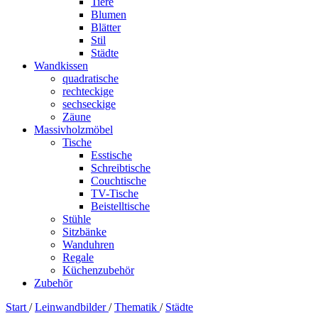
Tiere
Blumen
Blätter
Stil
Städte
Wandkissen
quadratische
rechteckige
sechseckige
Zäune
Massivholzmöbel
Tische
Esstische
Schreibtische
Couchtische
TV-Tische
Beistelltische
Stühle
Sitzbänke
Wanduhren
Regale
Küchenzubehör
Zubehör
Start
/
Leinwandbilder
/
Thematik
/
Städte