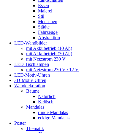
Landschaften
Essen
Malerei
Stil
Menschen
Städte
Fahrzeuge
Abstraktion
LED-Wandbilder
mit Akkubetrieb (10 Ah)
mit Akkubetrieb (30 Ah)
mit Netzstrom 230 V
LED-Tischlampen
mit Netzstrom 230 V / 12 V
LED-Motiv-Uhren
3D-Motiv-Uhren
Wanddekoration
Bäume
Natürlich
Keltisch
Mandalas
runde Mandalas
eckige Mandalas
Poster
Thematik