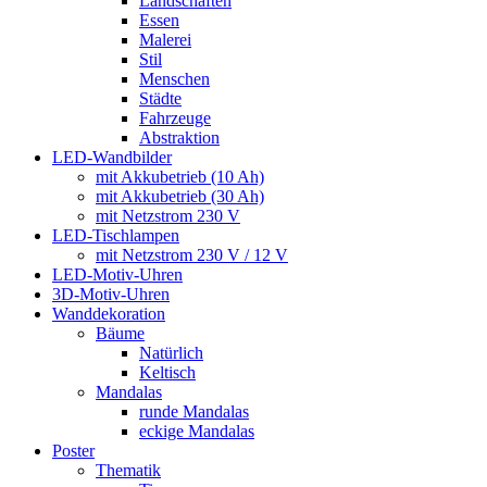
Landschaften
Essen
Malerei
Stil
Menschen
Städte
Fahrzeuge
Abstraktion
LED-Wandbilder
mit Akkubetrieb (10 Ah)
mit Akkubetrieb (30 Ah)
mit Netzstrom 230 V
LED-Tischlampen
mit Netzstrom 230 V / 12 V
LED-Motiv-Uhren
3D-Motiv-Uhren
Wanddekoration
Bäume
Natürlich
Keltisch
Mandalas
runde Mandalas
eckige Mandalas
Poster
Thematik