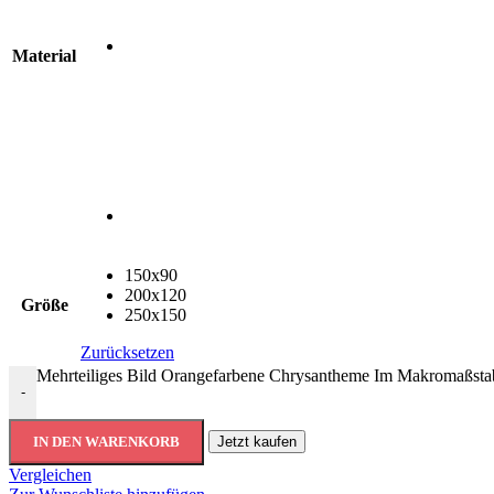
Material
150x90
200x120
Größe
250x150
Zurücksetzen
Mehrteiliges Bild Orangefarbene Chrysantheme Im Makromaßst
-
IN DEN WARENKORB
Jetzt kaufen
Vergleichen