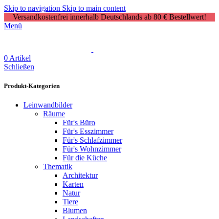
Skip to navigation
Skip to main content
Versandkostenfrei innerhalb Deutschlands ab 80 € Bestellwert!
Menü
0
Artikel
Schließen
Produkt-Kategorien
Leinwandbilder
Räume
Für's Büro
Für's Esszimmer
Für's Schlafzimmer
Für's Wohnzimmer
Für die Küche
Thematik
Architektur
Karten
Natur
Tiere
Blumen