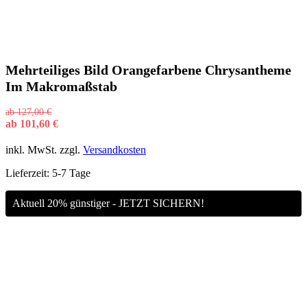
Mehrteiliges Bild Orangefarbene Chrysantheme
Im Makromaßstab
ab
127,00
€
ab
101,60
€
inkl. MwSt.
zzgl.
Versandkosten
Lieferzeit:
5-7 Tage
Aktuell 20% günstiger - JETZT SICHERN!