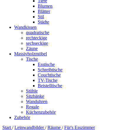
Tiere
Blumen
Blätter
Stil
Städte
Wandkissen
quadratische
rechteckige
sechseckige
Zäune
Massivholzmöbel
Tische
Esstische
Schreibtische
Couchtische
TV-Tische
Beistelltische
Stühle
Sitzbänke
Wanduhren
Regale
Küchenzubehör
Zubehör
Start
/
Leinwandbilder
/
Räume
/
Für's Esszimmer