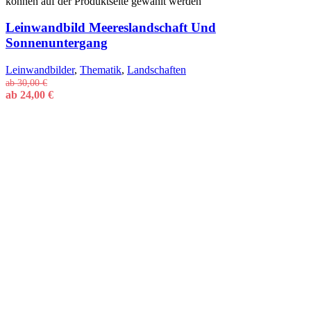
können auf der Produktseite gewählt werden
Leinwandbild Meereslandschaft Und
Sonnenuntergang
Leinwandbilder
,
Thematik
,
Landschaften
ab
30,00
€
ab
24,00
€