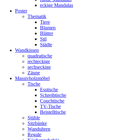
eckige Mandalas
Poster
Thematik
Tiere
Blumen
Blätter
Stil
Städte
Wandkissen
quadratische
rechteckige
sechseckige
Zäune
Massivholzmöbel
Tische
Esstische
Schreibtische
Couchtische
TV-Tische
Beistelltische
Stühle
Sitzbänke
Wanduhren
Regale