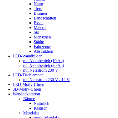
Natur
Tiere
Blumen
Landschaften
Essen
Malerei
Stil
Menschen
Städte
Fahrzeuge
Abstraktion
LED-Wandbilder
mit Akkubetrieb (10 Ah)
mit Akkubetrieb (30 Ah)
mit Netzstrom 230 V
LED-Tischlampen
mit Netzstrom 230 V / 12 V
LED-Motiv-Uhren
3D-Motiv-Uhren
Wanddekoration
Bäume
Natürlich
Keltisch
Mandalas
runde Mandalas