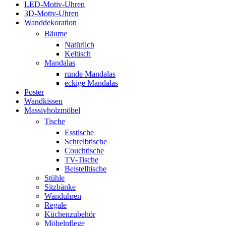
LED-Motiv-Uhren
3D-Motiv-Uhren
Wanddekoration
Bäume
Natürlich
Keltisch
Mandalas
runde Mandalas
eckige Mandalas
Poster
Wandkissen
Massivholzmöbel
Tische
Esstische
Schreibtische
Couchtische
TV-Tische
Beistelltische
Stühle
Sitzbänke
Wanduhren
Regale
Küchenzubehör
Möbelpflege