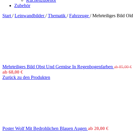
Küchenzubehör
Zubehör
Start
/
Leinwandbilder
/
Thematik
/
Fahrzeuge
/
Mehrteiliges Bild Ol
Mehrteiliges Bild Obst Und Gemüse In Regenbogenfarben
ab
85,00
€
ab
68,00
€
Zurück zu den Produkten
Poster Wolf Mit Bedrohlichen Blauen Augen
ab
20,00
€