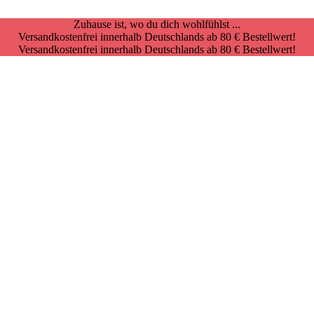
Zuhause ist, wo du dich wohlfühlst ...
Versandkostenfrei innerhalb Deutschlands ab 80 € Bestellwert!
Versandkostenfrei innerhalb Deutschlands ab 80 € Bestellwert!