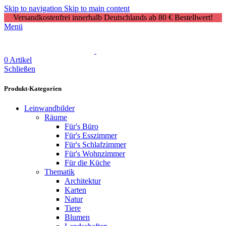
Skip to navigation
Skip to main content
Versandkostenfrei innerhalb Deutschlands ab 80 € Bestellwert!
Menü
0
Artikel
Schließen
Produkt-Kategorien
Leinwandbilder
Räume
Für's Büro
Für's Esszimmer
Für's Schlafzimmer
Für's Wohnzimmer
Für die Küche
Thematik
Architektur
Karten
Natur
Tiere
Blumen