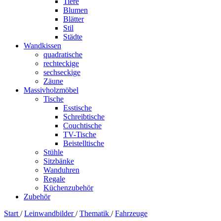
Tiere
Blumen
Blätter
Stil
Städte
Wandkissen
quadratische
rechteckige
sechseckige
Zäune
Massivholzmöbel
Tische
Esstische
Schreibtische
Couchtische
TV-Tische
Beistelltische
Stühle
Sitzbänke
Wanduhren
Regale
Küchenzubehör
Zubehör
Start
/
Leinwandbilder
/
Thematik
/
Fahrzeuge