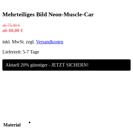
Mehrteiliges Bild Neon-Muscle-Car
ab
75,00
€
ab
60,00
€
inkl. MwSt.
zzgl.
Versandkosten
Lieferzeit:
5-7 Tage
Aktuell 20% günstiger - JETZT SICHERN!
Material