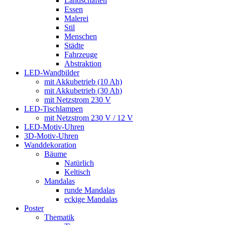
Landschaften
Essen
Malerei
Stil
Menschen
Städte
Fahrzeuge
Abstraktion
LED-Wandbilder
mit Akkubetrieb (10 Ah)
mit Akkubetrieb (30 Ah)
mit Netzstrom 230 V
LED-Tischlampen
mit Netzstrom 230 V / 12 V
LED-Motiv-Uhren
3D-Motiv-Uhren
Wanddekoration
Bäume
Natürlich
Keltisch
Mandalas
runde Mandalas
eckige Mandalas
Poster
Thematik