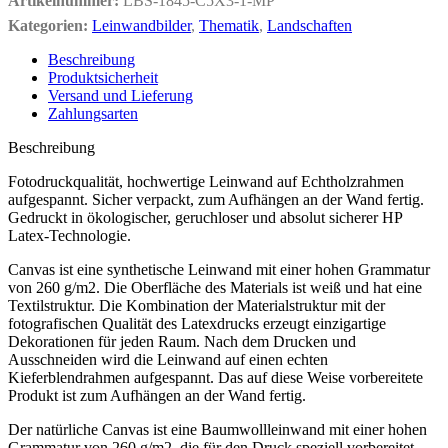
Artikelnummer:
LBS-1845-C5X3-1-MP
Kategorien:
Leinwandbilder
,
Thematik
,
Landschaften
Beschreibung
Produktsicherheit
Versand und Lieferung
Zahlungsarten
Beschreibung
Fotodruckqualität, hochwertige Leinwand auf Echtholzrahmen
aufgespannt. Sicher verpackt, zum Aufhängen an der Wand fertig.
Gedruckt in ökologischer, geruchloser und absolut sicherer HP
Latex-Technologie.
Canvas ist eine synthetische Leinwand mit einer hohen Grammatur
von 260 g/m2. Die Oberfläche des Materials ist weiß und hat eine
Textilstruktur. Die Kombination der Materialstruktur mit der
fotografischen Qualität des Latexdrucks erzeugt einzigartige
Dekorationen für jeden Raum. Nach dem Drucken und
Ausschneiden wird die Leinwand auf einen echten
Kieferblendrahmen aufgespannt. Das auf diese Weise vorbereitete
Produkt ist zum Aufhängen an der Wand fertig.
Der natürliche Canvas ist eine Baumwollleinwand mit einer hohen
Grammatur von 260 g/m2, die für den Druck speziell vorbereitet