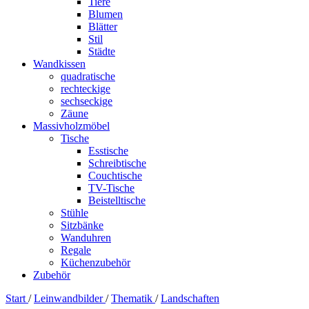
Tiere
Blumen
Blätter
Stil
Städte
Wandkissen
quadratische
rechteckige
sechseckige
Zäune
Massivholzmöbel
Tische
Esstische
Schreibtische
Couchtische
TV-Tische
Beistelltische
Stühle
Sitzbänke
Wanduhren
Regale
Küchenzubehör
Zubehör
Start
/
Leinwandbilder
/
Thematik
/
Landschaften