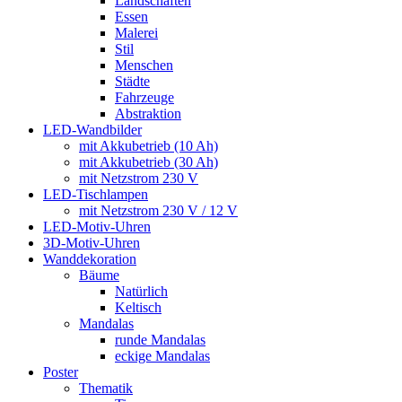
Landschaften
Essen
Malerei
Stil
Menschen
Städte
Fahrzeuge
Abstraktion
LED-Wandbilder
mit Akkubetrieb (10 Ah)
mit Akkubetrieb (30 Ah)
mit Netzstrom 230 V
LED-Tischlampen
mit Netzstrom 230 V / 12 V
LED-Motiv-Uhren
3D-Motiv-Uhren
Wanddekoration
Bäume
Natürlich
Keltisch
Mandalas
runde Mandalas
eckige Mandalas
Poster
Thematik