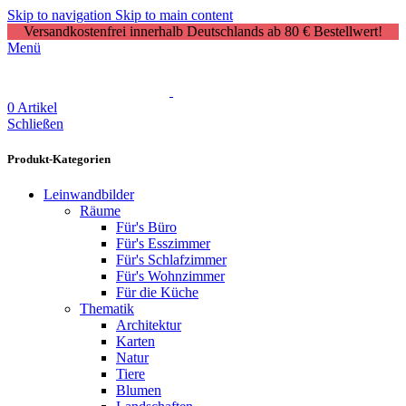
Skip to navigation
Skip to main content
Versandkostenfrei innerhalb Deutschlands ab 80 € Bestellwert!
Menü
0
Artikel
Schließen
Produkt-Kategorien
Leinwandbilder
Räume
Für's Büro
Für's Esszimmer
Für's Schlafzimmer
Für's Wohnzimmer
Für die Küche
Thematik
Architektur
Karten
Natur
Tiere
Blumen