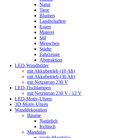
Natur
Tiere
Blumen
Landschaften
Essen
Malerei
Stil
Menschen
Städte
Fahrzeuge
Abstraktion
LED-Wandbilder
mit Akkubetrieb (10 Ah)
mit Akkubetrieb (30 Ah)
mit Netzstrom 230 V
LED-Tischlampen
mit Netzstrom 230 V / 12 V
LED-Motiv-Uhren
3D-Motiv-Uhren
Wanddekoration
Bäume
Natürlich
Keltisch
Mandalas
runde Mandalas