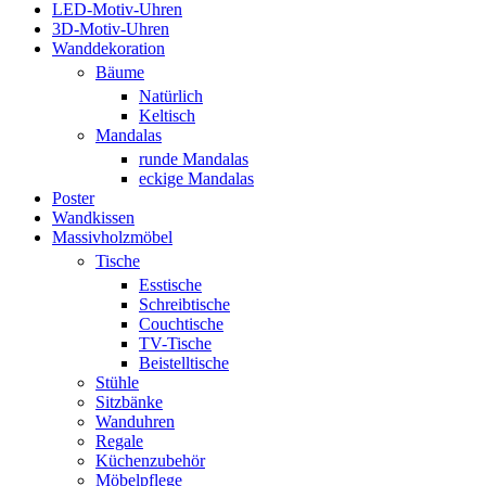
LED-Motiv-Uhren
3D-Motiv-Uhren
Wanddekoration
Bäume
Natürlich
Keltisch
Mandalas
runde Mandalas
eckige Mandalas
Poster
Wandkissen
Massivholzmöbel
Tische
Esstische
Schreibtische
Couchtische
TV-Tische
Beistelltische
Stühle
Sitzbänke
Wanduhren
Regale
Küchenzubehör
Möbelpflege