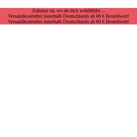
Zuhause ist, wo du dich wohlfühlst ...
Versandkostenfrei innerhalb Deutschlands ab 80 € Bestellwert!
Versandkostenfrei innerhalb Deutschlands ab 80 € Bestellwert!