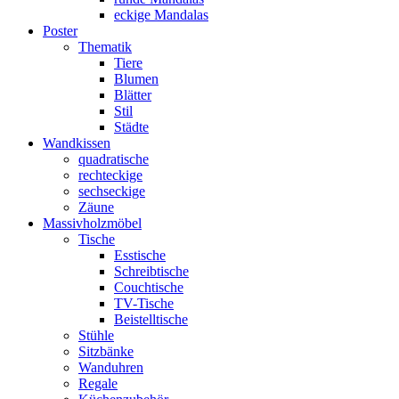
eckige Mandalas
Poster
Thematik
Tiere
Blumen
Blätter
Stil
Städte
Wandkissen
quadratische
rechteckige
sechseckige
Zäune
Massivholzmöbel
Tische
Esstische
Schreibtische
Couchtische
TV-Tische
Beistelltische
Stühle
Sitzbänke
Wanduhren
Regale