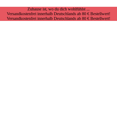
Zuhause ist, wo du dich wohlfühlst ...
Versandkostenfrei innerhalb Deutschlands ab 80 € Bestellwert!
Versandkostenfrei innerhalb Deutschlands ab 80 € Bestellwert!