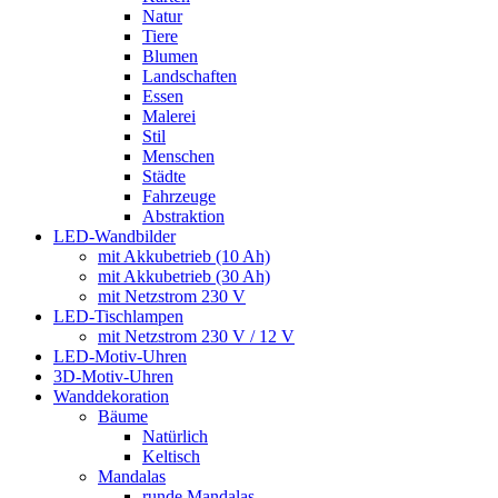
Natur
Tiere
Blumen
Landschaften
Essen
Malerei
Stil
Menschen
Städte
Fahrzeuge
Abstraktion
LED-Wandbilder
mit Akkubetrieb (10 Ah)
mit Akkubetrieb (30 Ah)
mit Netzstrom 230 V
LED-Tischlampen
mit Netzstrom 230 V / 12 V
LED-Motiv-Uhren
3D-Motiv-Uhren
Wanddekoration
Bäume
Natürlich
Keltisch
Mandalas
runde Mandalas