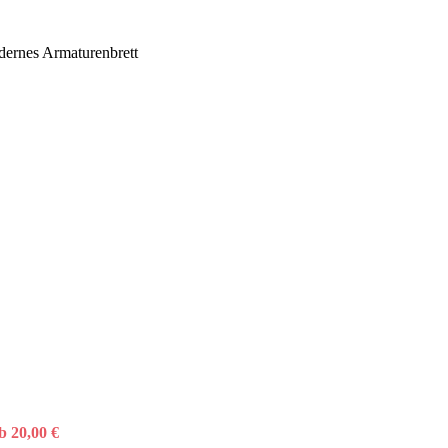
dernes Armaturenbrett
ab
20,00
€