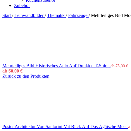
Küchenzubehör
Zubehör
Start
/
Leinwandbilder
/
Thematik
/
Fahrzeuge
/
Mehrteiliges Bild Mo
Mehrteiliges Bild Historisches Auto Auf Dunklen T-Shirts
ab
75,00
€
ab
60,00
€
Zurück zu den Produkten
Poster Architektur Von Santorini Mit Blick Auf Das Ägäische Meer