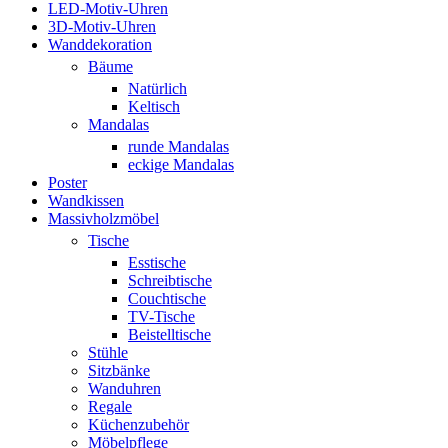
LED-Motiv-Uhren
3D-Motiv-Uhren
Wanddekoration
Bäume
Natürlich
Keltisch
Mandalas
runde Mandalas
eckige Mandalas
Poster
Wandkissen
Massivholzmöbel
Tische
Esstische
Schreibtische
Couchtische
TV-Tische
Beistelltische
Stühle
Sitzbänke
Wanduhren
Regale
Küchenzubehör
Möbelpflege