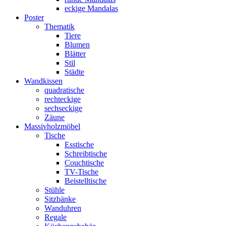
eckige Mandalas
Poster
Thematik
Tiere
Blumen
Blätter
Stil
Städte
Wandkissen
quadratische
rechteckige
sechseckige
Zäune
Massivholzmöbel
Tische
Esstische
Schreibtische
Couchtische
TV-Tische
Beistelltische
Stühle
Sitzbänke
Wanduhren
Regale