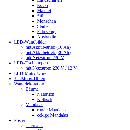
Landschaften
Essen
Malerei
Stil
Menschen
Städte
Fahrzeuge
Abstraktion
LED-Wandbilder
mit Akkubetrieb (10 Ah)
mit Akkubetrieb (30 Ah)
mit Netzstrom 230 V
LED-Tischlampen
mit Netzstrom 230 V / 12 V
LED-Motiv-Uhren
3D-Motiv-Uhren
Wanddekoration
Bäume
Natürlich
Keltisch
Mandalas
runde Mandalas
eckige Mandalas
Poster
Thematik