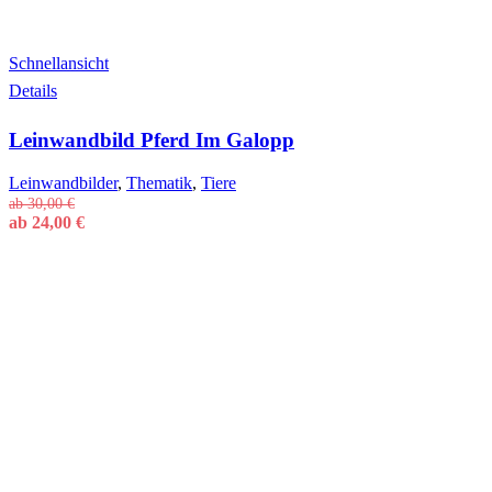
Schnellansicht
Dieses
Details
Produkt
weist
Leinwandbild Pferd Im Galopp
mehrere
Varianten
auf.
Leinwandbilder
,
Thematik
,
Tiere
Die
ab
30,00
€
Optionen
ab
24,00
€
können
auf
der
Produktseite
gewählt
werden