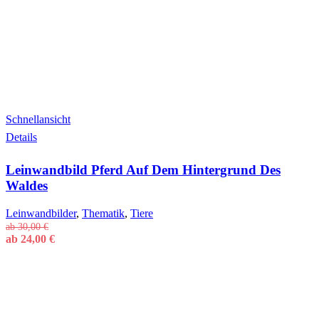
Schnellansicht
Dieses
Details
Produkt
weist
Leinwandbild Pferd Auf Dem Hintergrund Des
mehrere
Varianten
Waldes
auf.
Die
Leinwandbilder
,
Thematik
,
Tiere
Optionen
ab
30,00
€
können
ab
24,00
€
auf
der
Produktseite
gewählt
werden