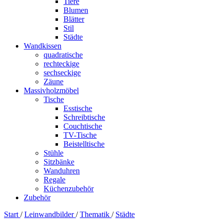
Tiere
Blumen
Blätter
Stil
Städte
Wandkissen
quadratische
rechteckige
sechseckige
Zäune
Massivholzmöbel
Tische
Esstische
Schreibtische
Couchtische
TV-Tische
Beistelltische
Stühle
Sitzbänke
Wanduhren
Regale
Küchenzubehör
Zubehör
Start
/
Leinwandbilder
/
Thematik
/
Städte