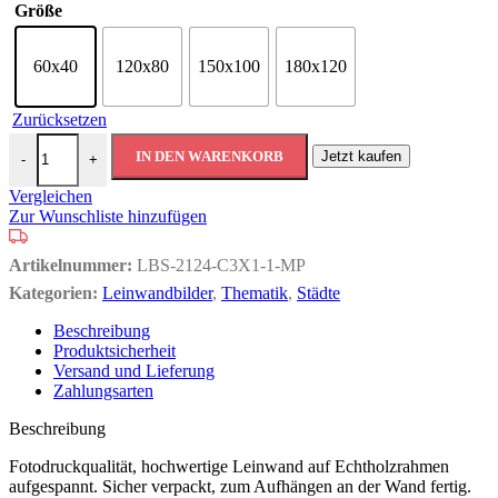
Größe
60x40
120x80
150x100
180x120
Zurücksetzen
Mehrteiliges Bild Manhattan-Brücke In New York City Menge
IN DEN WARENKORB
Jetzt kaufen
-
+
Vergleichen
Zur Wunschliste hinzufügen
Artikelnummer:
LBS-2124-C3X1-1-MP
Kategorien:
Leinwandbilder
,
Thematik
,
Städte
Beschreibung
Produktsicherheit
Versand und Lieferung
Zahlungsarten
Beschreibung
Fotodruckqualität, hochwertige Leinwand auf Echtholzrahmen
aufgespannt. Sicher verpackt, zum Aufhängen an der Wand fertig.