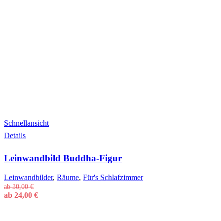
Schnellansicht
Dieses
Details
Produkt
weist
Leinwandbild Buddha-Figur
mehrere
Varianten
auf.
Leinwandbilder
,
Räume
,
Für's Schlafzimmer
Die
ab
30,00
€
Optionen
ab
24,00
€
können
auf
der