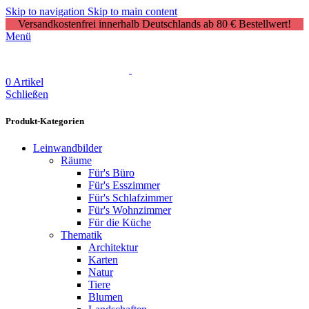
Skip to navigation
Skip to main content
Versandkostenfrei innerhalb Deutschlands ab 80 € Bestellwert!
Menü
0
Artikel
Schließen
Produkt-Kategorien
Leinwandbilder
Räume
Für's Büro
Für's Esszimmer
Für's Schlafzimmer
Für's Wohnzimmer
Für die Küche
Thematik
Architektur
Karten
Natur
Tiere
Blumen