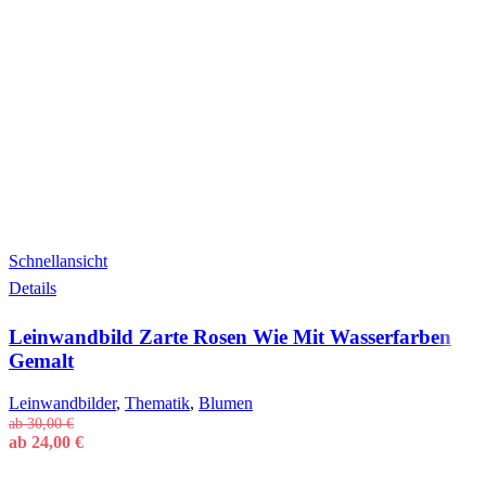
Schnellansicht
Dieses
Details
Produkt
weist
Leinwandbild Zarte Rosen Wie Mit Wasserfarben
mehrere
Varianten
Gemalt
auf.
Die
Leinwandbilder
,
Thematik
,
Blumen
Optionen
ab
30,00
€
können
ab
24,00
€
auf
der