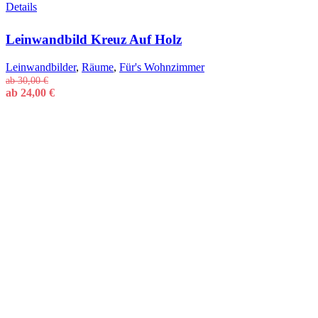
Dieses
Details
Produkt
weist
Leinwandbild Kreuz Auf Holz
mehrere
Varianten
auf.
Leinwandbilder
,
Räume
,
Für's Wohnzimmer
Die
ab
30,00
€
Optionen
ab
24,00
€
können
auf
der
Produktseite
gewählt
werden