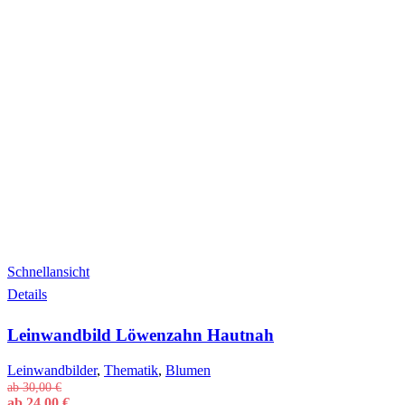
Schnellansicht
Dieses
Details
Produkt
weist
Leinwandbild Löwenzahn Hautnah
mehrere
Varianten
auf.
Leinwandbilder
,
Thematik
,
Blumen
Die
ab
30,00
€
Optionen
ab
24,00
€