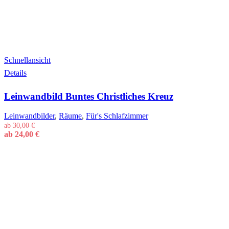
Schnellansicht
Dieses
Details
Produkt
weist
Leinwandbild Buntes Christliches Kreuz
mehrere
Varianten
auf.
Leinwandbilder
,
Räume
,
Für's Schlafzimmer
Die
ab
30,00
€
Optionen
ab
24,00
€
können
auf
der
Produktseite
gewählt
werden