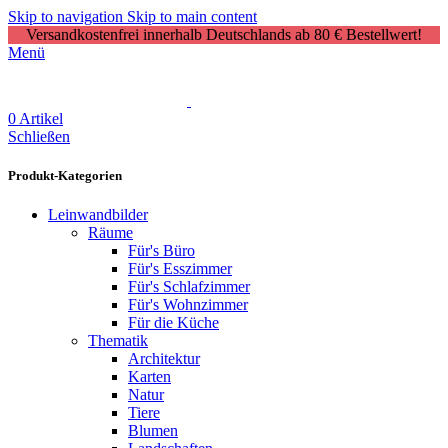
Skip to navigation
Skip to main content
Versandkostenfrei innerhalb Deutschlands ab 80 € Bestellwert!
Menü
0
Artikel
Schließen
Produkt-Kategorien
Leinwandbilder
Räume
Für's Büro
Für's Esszimmer
Für's Schlafzimmer
Für's Wohnzimmer
Für die Küche
Thematik
Architektur
Karten
Natur
Tiere
Blumen