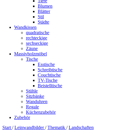
Tiere
Blumen
Blätter
Stil
Städte
Wandkissen
quadratische
rechteckige
sechseckige
Zäune
Massivholzmöbel
Tische
Esstische
Schreibtische
Couchtische
TV-Tische
Beistelltische
Stühle
Sitzbänke
Wanduhren
Regale
Küchenzubehör
Zubehör
Start
/
Leinwandbilder
/
Thematik
/
Landschaften