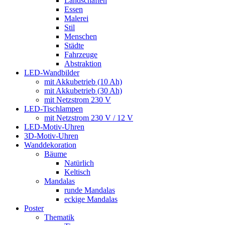
Landschaften
Essen
Malerei
Stil
Menschen
Städte
Fahrzeuge
Abstraktion
LED-Wandbilder
mit Akkubetrieb (10 Ah)
mit Akkubetrieb (30 Ah)
mit Netzstrom 230 V
LED-Tischlampen
mit Netzstrom 230 V / 12 V
LED-Motiv-Uhren
3D-Motiv-Uhren
Wanddekoration
Bäume
Natürlich
Keltisch
Mandalas
runde Mandalas
eckige Mandalas
Poster
Thematik