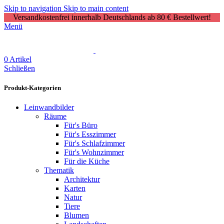
Skip to navigation
Skip to main content
Versandkostenfrei innerhalb Deutschlands ab 80 € Bestellwert!
Menü
0
Artikel
Schließen
Produkt-Kategorien
Leinwandbilder
Räume
Für's Büro
Für's Esszimmer
Für's Schlafzimmer
Für's Wohnzimmer
Für die Küche
Thematik
Architektur
Karten
Natur
Tiere
Blumen