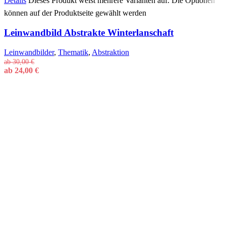
Details
Dieses Produkt weist mehrere Varianten auf. Die Optionen
können auf der Produktseite gewählt werden
Leinwandbild Abstrakte Winterlanschaft
Leinwandbilder
,
Thematik
,
Abstraktion
ab
30,00
€
ab
24,00
€