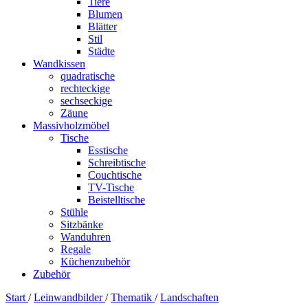
Tiere
Blumen
Blätter
Stil
Städte
Wandkissen
quadratische
rechteckige
sechseckige
Zäune
Massivholzmöbel
Tische
Esstische
Schreibtische
Couchtische
TV-Tische
Beistelltische
Stühle
Sitzbänke
Wanduhren
Regale
Küchenzubehör
Zubehör
Start
/
Leinwandbilder
/
Thematik
/
Landschaften