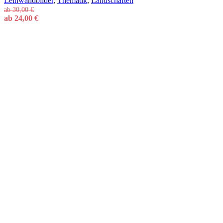
Leinwandbilder
,
Thematik
,
Landschaften
ab
30,00
€
ab
24,00
€