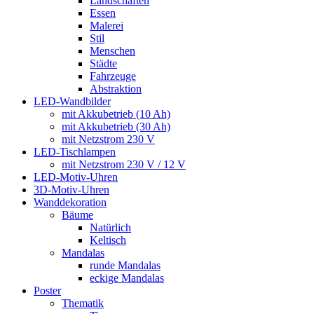
Landschaften
Essen
Malerei
Stil
Menschen
Städte
Fahrzeuge
Abstraktion
LED-Wandbilder
mit Akkubetrieb (10 Ah)
mit Akkubetrieb (30 Ah)
mit Netzstrom 230 V
LED-Tischlampen
mit Netzstrom 230 V / 12 V
LED-Motiv-Uhren
3D-Motiv-Uhren
Wanddekoration
Bäume
Natürlich
Keltisch
Mandalas
runde Mandalas
eckige Mandalas
Poster
Thematik