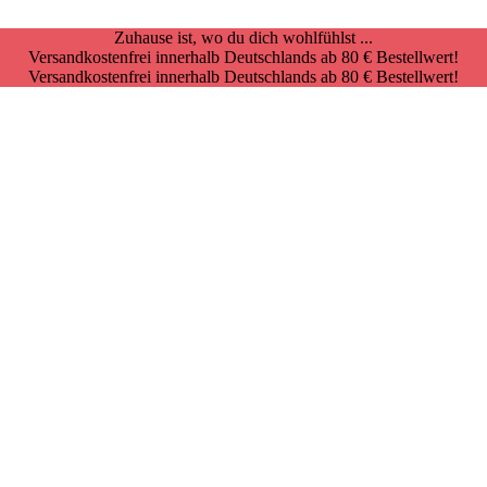
Zuhause ist, wo du dich wohlfühlst ...
Versandkostenfrei innerhalb Deutschlands ab 80 € Bestellwert!
Versandkostenfrei innerhalb Deutschlands ab 80 € Bestellwert!