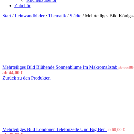
Küchenzubehör
Zubehör
Start
/
Leinwandbilder
/
Thematik
/
Städte
/
Mehrteiliges Bild König
Mehrteiliges Bild Blühende Sonnenblume Im Makromaßstab
ab
55,0
ab
44,00
€
Zurück zu den Produkten
Mehrteiliges Bild Londoner Telefonzelle Und Big Ben
ab
60,00
€