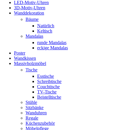
LED-Motiv-Uhren
3D-Motiv-Uhren
Wanddekoration
Bäume
Natürlich
Keltisch
Mandalas
runde Mandalas
eckige Mandalas
Poster
Wandkissen
Massivholzmöbel
Tische
Esstische
Schreibtische
Couchtische
TV-Tische
Beistelltische
Stühle
Sitzbänke
Wanduhren
Regale
Küchenzubehör
Möbelpflege