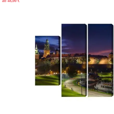
ab
48,00
€