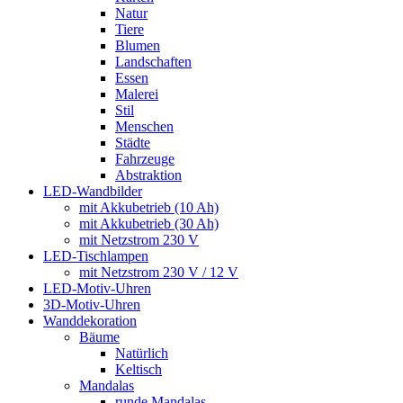
Natur
Tiere
Blumen
Landschaften
Essen
Malerei
Stil
Menschen
Städte
Fahrzeuge
Abstraktion
LED-Wandbilder
mit Akkubetrieb (10 Ah)
mit Akkubetrieb (30 Ah)
mit Netzstrom 230 V
LED-Tischlampen
mit Netzstrom 230 V / 12 V
LED-Motiv-Uhren
3D-Motiv-Uhren
Wanddekoration
Bäume
Natürlich
Keltisch
Mandalas
runde Mandalas