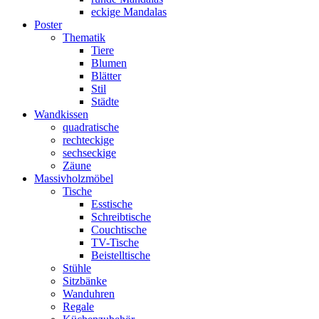
eckige Mandalas
Poster
Thematik
Tiere
Blumen
Blätter
Stil
Städte
Wandkissen
quadratische
rechteckige
sechseckige
Zäune
Massivholzmöbel
Tische
Esstische
Schreibtische
Couchtische
TV-Tische
Beistelltische
Stühle
Sitzbänke
Wanduhren
Regale