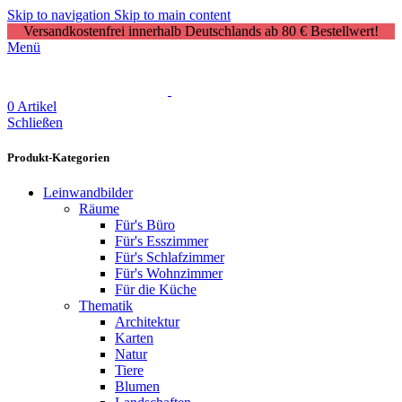
Skip to navigation
Skip to main content
Versandkostenfrei innerhalb Deutschlands ab 80 € Bestellwert!
Menü
0
Artikel
Schließen
Produkt-Kategorien
Leinwandbilder
Räume
Für's Büro
Für's Esszimmer
Für's Schlafzimmer
Für's Wohnzimmer
Für die Küche
Thematik
Architektur
Karten
Natur
Tiere
Blumen