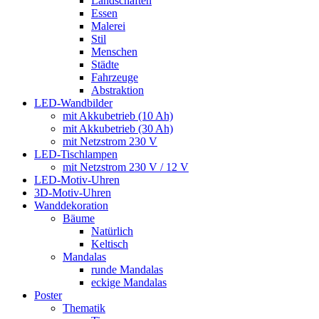
Landschaften
Essen
Malerei
Stil
Menschen
Städte
Fahrzeuge
Abstraktion
LED-Wandbilder
mit Akkubetrieb (10 Ah)
mit Akkubetrieb (30 Ah)
mit Netzstrom 230 V
LED-Tischlampen
mit Netzstrom 230 V / 12 V
LED-Motiv-Uhren
3D-Motiv-Uhren
Wanddekoration
Bäume
Natürlich
Keltisch
Mandalas
runde Mandalas
eckige Mandalas
Poster
Thematik