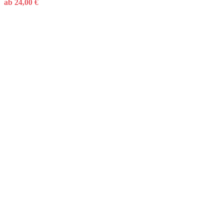
ab
24,00
€