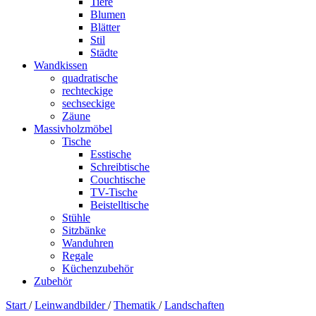
Tiere
Blumen
Blätter
Stil
Städte
Wandkissen
quadratische
rechteckige
sechseckige
Zäune
Massivholzmöbel
Tische
Esstische
Schreibtische
Couchtische
TV-Tische
Beistelltische
Stühle
Sitzbänke
Wanduhren
Regale
Küchenzubehör
Zubehör
Start
/
Leinwandbilder
/
Thematik
/
Landschaften