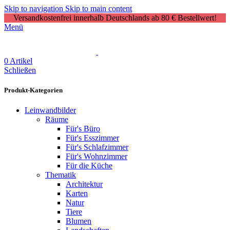
Skip to navigation
Skip to main content
Versandkostenfrei innerhalb Deutschlands ab 80 € Bestellwert!
Menü
0
Artikel
Schließen
Produkt-Kategorien
Leinwandbilder
Räume
Für's Büro
Für's Esszimmer
Für's Schlafzimmer
Für's Wohnzimmer
Für die Küche
Thematik
Architektur
Karten
Natur
Tiere
Blumen