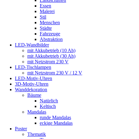
Landschaften
Essen
Malerei
Stil
Menschen
Städte
Fahrzeuge
Abstraktion
LED-Wandbilder
mit Akkubetrieb (10 Ah)
mit Akkubetrieb (30 Ah)
mit Netzstrom 230 V
LED-Tischlampen
mit Netzstrom 230 V / 12 V
LED-Motiv-Uhren
3D-Motiv-Uhren
Wanddekoration
Bäume
Natürlich
Keltisch
Mandalas
runde Mandalas
eckige Mandalas
Poster
Thematik