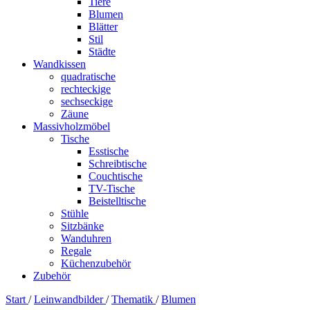
Tiere
Blumen
Blätter
Stil
Städte
Wandkissen
quadratische
rechteckige
sechseckige
Zäune
Massivholzmöbel
Tische
Esstische
Schreibtische
Couchtische
TV-Tische
Beistelltische
Stühle
Sitzbänke
Wanduhren
Regale
Küchenzubehör
Zubehör
Start
/
Leinwandbilder
/
Thematik
/
Blumen