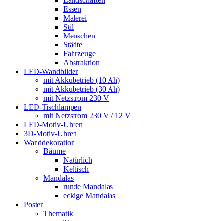
Landschaften
Essen
Malerei
Stil
Menschen
Städte
Fahrzeuge
Abstraktion
LED-Wandbilder
mit Akkubetrieb (10 Ah)
mit Akkubetrieb (30 Ah)
mit Netzstrom 230 V
LED-Tischlampen
mit Netzstrom 230 V / 12 V
LED-Motiv-Uhren
3D-Motiv-Uhren
Wanddekoration
Bäume
Natürlich
Keltisch
Mandalas
runde Mandalas
eckige Mandalas
Poster
Thematik