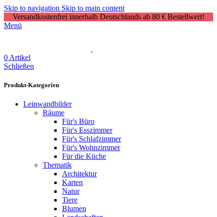
Skip to navigation
Skip to main content
Versandkostenfrei innerhalb Deutschlands ab 80 € Bestellwert!
Menü
0
Artikel
Schließen
Produkt-Kategorien
Leinwandbilder
Räume
Für's Büro
Für's Esszimmer
Für's Schlafzimmer
Für's Wohnzimmer
Für die Küche
Thematik
Architektur
Karten
Natur
Tiere
Blumen