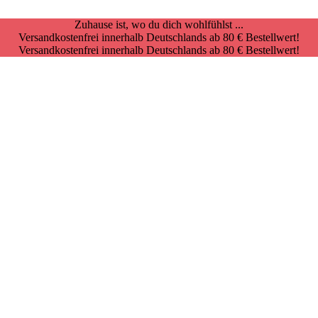
Zuhause ist, wo du dich wohlfühlst ...
Versandkostenfrei innerhalb Deutschlands ab 80 € Bestellwert!
Versandkostenfrei innerhalb Deutschlands ab 80 € Bestellwert!