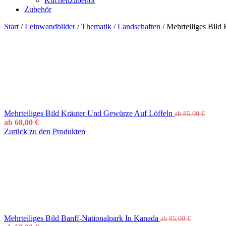
Küchenzubehör
Zubehör
Start
/
Leinwandbilder
/
Thematik
/
Landschaften
/
Mehrteiliges Bild
Mehrteiliges Bild Kräuter Und Gewürze Auf Löffeln
ab
85,00
€
ab
68,00
€
Zurück zu den Produkten
Mehrteiliges Bild Banff-Nationalpark In Kanada
ab
85,00
€