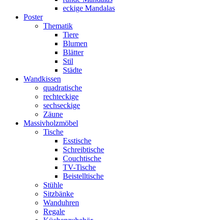
eckige Mandalas
Poster
Thematik
Tiere
Blumen
Blätter
Stil
Städte
Wandkissen
quadratische
rechteckige
sechseckige
Zäune
Massivholzmöbel
Tische
Esstische
Schreibtische
Couchtische
TV-Tische
Beistelltische
Stühle
Sitzbänke
Wanduhren
Regale