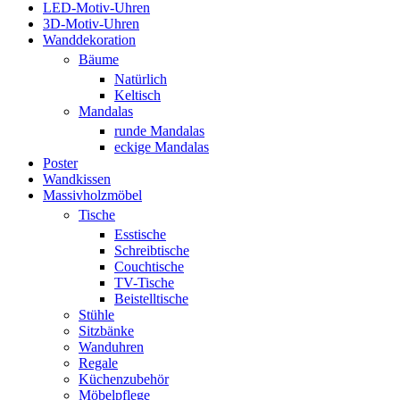
LED-Motiv-Uhren
3D-Motiv-Uhren
Wanddekoration
Bäume
Natürlich
Keltisch
Mandalas
runde Mandalas
eckige Mandalas
Poster
Wandkissen
Massivholzmöbel
Tische
Esstische
Schreibtische
Couchtische
TV-Tische
Beistelltische
Stühle
Sitzbänke
Wanduhren
Regale
Küchenzubehör
Möbelpflege