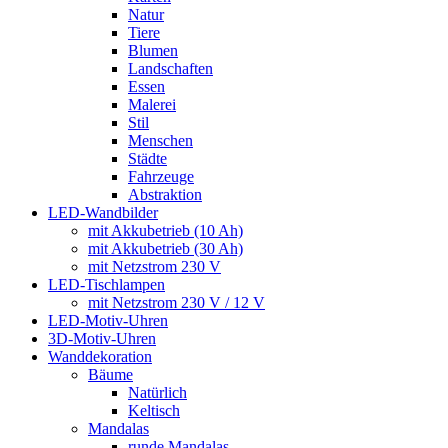
Natur
Tiere
Blumen
Landschaften
Essen
Malerei
Stil
Menschen
Städte
Fahrzeuge
Abstraktion
LED-Wandbilder
mit Akkubetrieb (10 Ah)
mit Akkubetrieb (30 Ah)
mit Netzstrom 230 V
LED-Tischlampen
mit Netzstrom 230 V / 12 V
LED-Motiv-Uhren
3D-Motiv-Uhren
Wanddekoration
Bäume
Natürlich
Keltisch
Mandalas
runde Mandalas