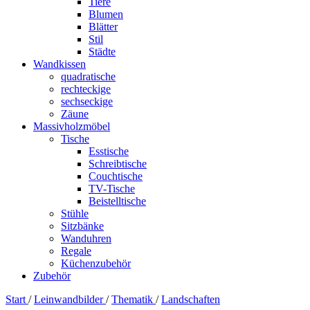
Tiere
Blumen
Blätter
Stil
Städte
Wandkissen
quadratische
rechteckige
sechseckige
Zäune
Massivholzmöbel
Tische
Esstische
Schreibtische
Couchtische
TV-Tische
Beistelltische
Stühle
Sitzbänke
Wanduhren
Regale
Küchenzubehör
Zubehör
Start
/
Leinwandbilder
/
Thematik
/
Landschaften