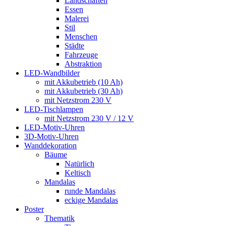
Landschaften
Essen
Malerei
Stil
Menschen
Städte
Fahrzeuge
Abstraktion
LED-Wandbilder
mit Akkubetrieb (10 Ah)
mit Akkubetrieb (30 Ah)
mit Netzstrom 230 V
LED-Tischlampen
mit Netzstrom 230 V / 12 V
LED-Motiv-Uhren
3D-Motiv-Uhren
Wanddekoration
Bäume
Natürlich
Keltisch
Mandalas
runde Mandalas
eckige Mandalas
Poster
Thematik