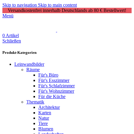
Skip to navigation
Skip to main content
Versandkostenfrei innerhalb Deutschlands ab 80 € Bestellwert!
Menü
0
Artikel
Schließen
Produkt-Kategorien
Leinwandbilder
Räume
Für's Büro
Für's Esszimmer
Für's Schlafzimmer
Für's Wohnzimmer
Für die Küche
Thematik
Architektur
Karten
Natur
Tiere
Blumen