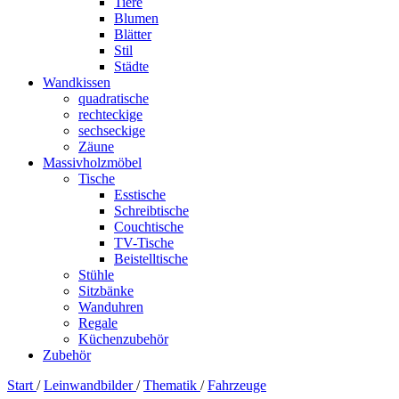
Tiere
Blumen
Blätter
Stil
Städte
Wandkissen
quadratische
rechteckige
sechseckige
Zäune
Massivholzmöbel
Tische
Esstische
Schreibtische
Couchtische
TV-Tische
Beistelltische
Stühle
Sitzbänke
Wanduhren
Regale
Küchenzubehör
Zubehör
Start
/
Leinwandbilder
/
Thematik
/
Fahrzeuge