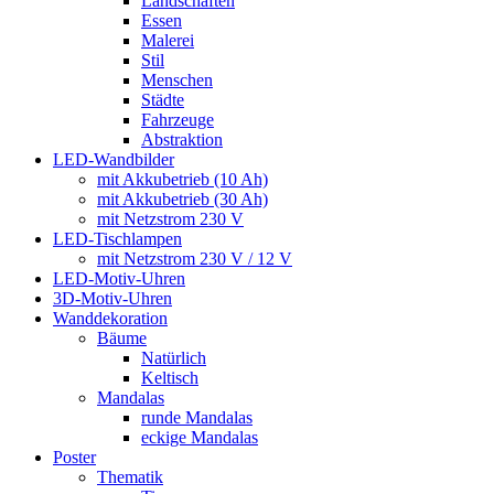
Landschaften
Essen
Malerei
Stil
Menschen
Städte
Fahrzeuge
Abstraktion
LED-Wandbilder
mit Akkubetrieb (10 Ah)
mit Akkubetrieb (30 Ah)
mit Netzstrom 230 V
LED-Tischlampen
mit Netzstrom 230 V / 12 V
LED-Motiv-Uhren
3D-Motiv-Uhren
Wanddekoration
Bäume
Natürlich
Keltisch
Mandalas
runde Mandalas
eckige Mandalas
Poster
Thematik