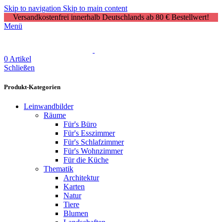
Skip to navigation
Skip to main content
Versandkostenfrei innerhalb Deutschlands ab 80 € Bestellwert!
Menü
0
Artikel
Schließen
Produkt-Kategorien
Leinwandbilder
Räume
Für's Büro
Für's Esszimmer
Für's Schlafzimmer
Für's Wohnzimmer
Für die Küche
Thematik
Architektur
Karten
Natur
Tiere
Blumen