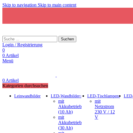
Skip to navigation
Skip to main content
Suchen
Login / Registrierung
0
0
Artikel
Menü
0
Artikel
Kategorien durchsuchen
Leinwandbilder
LED-Wandbilder
LED-Tischlampen
LED-
mit
mit
Akkubetrieb
Netzstrom
(10 Ah)
230 V / 12
mit
V
Akkubetrieb
(30 Ah)