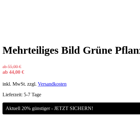
Mehrteiliges Bild Grüne Pfl
ab
55,00
€
ab
44,00
€
inkl. MwSt.
zzgl.
Versandkosten
Lieferzeit:
5-7 Tage
Aktuell 20% günstiger - JETZT SICHERN!