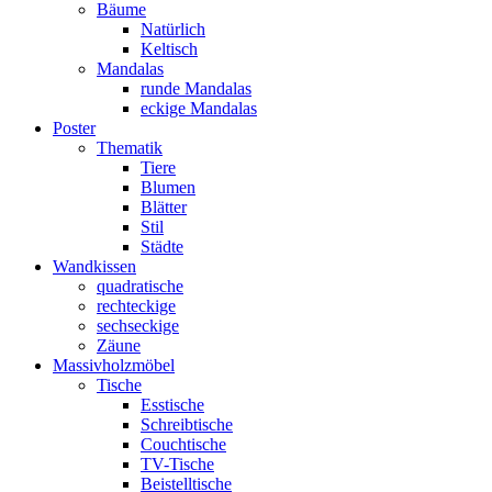
Bäume
Natürlich
Keltisch
Mandalas
runde Mandalas
eckige Mandalas
Poster
Thematik
Tiere
Blumen
Blätter
Stil
Städte
Wandkissen
quadratische
rechteckige
sechseckige
Zäune
Massivholzmöbel
Tische
Esstische
Schreibtische
Couchtische
TV-Tische
Beistelltische