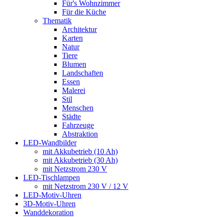
Für's Wohnzimmer
Für die Küche
Thematik
Architektur
Karten
Natur
Tiere
Blumen
Landschaften
Essen
Malerei
Stil
Menschen
Städte
Fahrzeuge
Abstraktion
LED-Wandbilder
mit Akkubetrieb (10 Ah)
mit Akkubetrieb (30 Ah)
mit Netzstrom 230 V
LED-Tischlampen
mit Netzstrom 230 V / 12 V
LED-Motiv-Uhren
3D-Motiv-Uhren
Wanddekoration