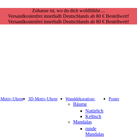
Zuhause ist, wo du dich wohlfühlst ...
Versandkostenfrei innerhalb Deutschlands ab 80 € Bestellwert!
Versandkostenfrei innerhalb Deutschlands ab 80 € Bestellwert!
Motiv-Uhren
3D-Motiv-Uhren
Wanddekoration
Poster
Bäume
Natürlich
Keltisch
Mandalas
runde
Mandalas