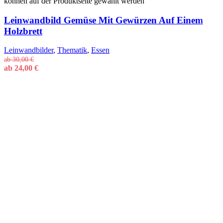
können auf der Produktseite gewählt werden
Leinwandbild Gemüse Mit Gewürzen Auf Einem
Holzbrett
Leinwandbilder
,
Thematik
,
Essen
ab
30,00
€
ab
24,00
€