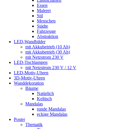
Landschaften
Essen
Malerei
Stil
Menschen
Städte
Fahrzeuge
Abstraktion
LED-Wandbilder
mit Akkubetrieb (10 Ah)
mit Akkubetrieb (30 Ah)
mit Netzstrom 230 V
LED-Tischlampen
mit Netzstrom 230 V / 12 V
LED-Motiv-Uhren
3D-Motiv-Uhren
Wanddekoration
Bäume
Natürlich
Keltisch
Mandalas
runde Mandalas
eckige Mandalas
Poster
Thematik