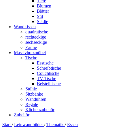
Tiere
Blumen
Blätter
Stil
Städte
Wandkissen
quadratische
rechteckige
sechseckige
Zäune
Massivholzmöbel
Tische
Esstische
Schreibtische
Couchtische
TV-Tische
Beistelltische
Stühle
Sitzbänke
Wanduhren
Regale
Küchenzubehör
Zubehör
Start
/
Leinwandbilder
/
Thematik
/
Essen