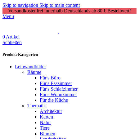
Skip to navigation
Skip to main content
Versandkostenfrei innerhalb Deutschlands ab 80 € Bestellwert!
Menü
0
Artikel
Schließen
Produkt-Kategorien
Leinwandbilder
Räume
Für's Büro
Für's Esszimmer
Für's Schlafzimmer
Für's Wohnzimmer
Für die Küche
Thematik
Architektur
Karten
Natur
Tiere
Blumen