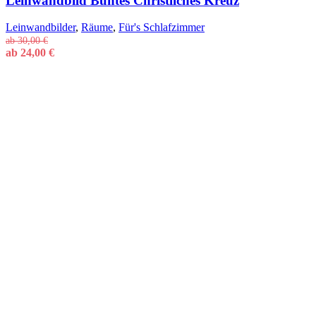
Leinwandbild Buntes Christliches Kreuz
Leinwandbilder
,
Räume
,
Für's Schlafzimmer
ab
30,00
€
ab
24,00
€