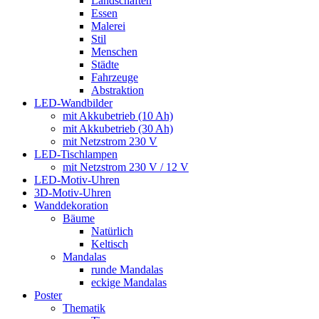
Landschaften
Essen
Malerei
Stil
Menschen
Städte
Fahrzeuge
Abstraktion
LED-Wandbilder
mit Akkubetrieb (10 Ah)
mit Akkubetrieb (30 Ah)
mit Netzstrom 230 V
LED-Tischlampen
mit Netzstrom 230 V / 12 V
LED-Motiv-Uhren
3D-Motiv-Uhren
Wanddekoration
Bäume
Natürlich
Keltisch
Mandalas
runde Mandalas
eckige Mandalas
Poster
Thematik