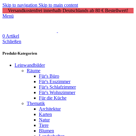
Skip to navigation
Skip to main content
Versandkostenfrei innerhalb Deutschlands ab 80 € Bestellwert!
Menü
0
Artikel
Schließen
Produkt-Kategorien
Leinwandbilder
Räume
Für's Büro
Für's Esszimmer
Für's Schlafzimmer
Für's Wohnzimmer
Für die Küche
Thematik
Architektur
Karten
Natur
Tiere
Blumen