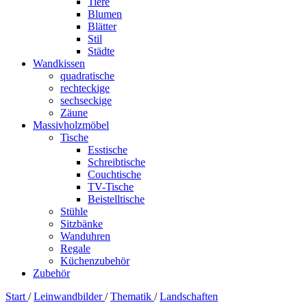
Tiere
Blumen
Blätter
Stil
Städte
Wandkissen
quadratische
rechteckige
sechseckige
Zäune
Massivholzmöbel
Tische
Esstische
Schreibtische
Couchtische
TV-Tische
Beistelltische
Stühle
Sitzbänke
Wanduhren
Regale
Küchenzubehör
Zubehör
Start
/
Leinwandbilder
/
Thematik
/
Landschaften