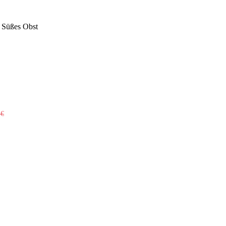
s Süßes Obst
0
€