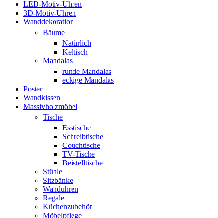
LED-Motiv-Uhren
3D-Motiv-Uhren
Wanddekoration
Bäume
Natürlich
Keltisch
Mandalas
runde Mandalas
eckige Mandalas
Poster
Wandkissen
Massivholzmöbel
Tische
Esstische
Schreibtische
Couchtische
TV-Tische
Beistelltische
Stühle
Sitzbänke
Wanduhren
Regale
Küchenzubehör
Möbelpflege