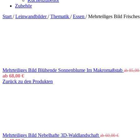
Küchenzubehör
Zubehör
Start
/
Leinwandbilder
/
Thematik
/
Essen
/
Mehrteiliges Bild Frische
Mehrteiliges Bild Blühende Sonnenblume Im Makromaßstab
ab
85,0
ab
68,00
€
Zurück zu den Produkten
Mehrteiliges Bild Nebelhafte 3D-Waldlandschaft
ab
60,00
€