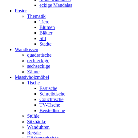
eckige Mandalas
Poster
Thematik
Tiere
Blumen
Blätter
Stil
Städte
Wandkissen
quadratische
rechteckige
sechseckige
Zäune
Massivholzmöbel
Tische
Esstische
Schreibtische
Couchtische
TV-Tische
Beistelltische
Stühle
Sitzbänke
Wanduhren
Regale