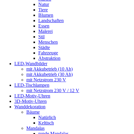
Natur
Tiere
Blumen
Landschaften
Essen
Malerei
Stil
Menschen
Städte
Fahrzeuge
Abstraktion
LED-Wandbilder
mit Akkubetrieb (10 Ah)
mit Akkubetrieb (30 Ah)
mit Netzstrom 230 V
LED-Tischlampen
mit Netzstrom 230 V / 12 V
LED-Motiv-Uhren
3D-Motiv-Uhren
Wanddekoration
Bäume
Natürlich
Keltisch
Mandalas
runde Mandalas