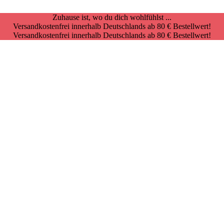
Zuhause ist, wo du dich wohlfühlst ...
Versandkostenfrei innerhalb Deutschlands ab 80 € Bestellwert!
Versandkostenfrei innerhalb Deutschlands ab 80 € Bestellwert!