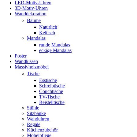
LED-Motiv-Uhren
3D-Motiv-Uhren
Wanddekoration
Bäume
Natürlich
Keltisch
Mandalas
runde Mandalas
eckige Mandalas
Poster
Wandkissen
Massivholzmöbel
Tische
Esstische
Schreibtische
Couchtische
TV-Tische
Beistelltische
Stühle
Sitzbänke
Wanduhren
Regale
Küchenzubehör
Möbelpflege