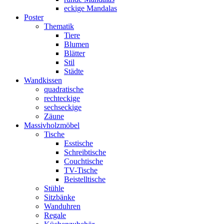
eckige Mandalas
Poster
Thematik
Tiere
Blumen
Blätter
Stil
Städte
Wandkissen
quadratische
rechteckige
sechseckige
Zäune
Massivholzmöbel
Tische
Esstische
Schreibtische
Couchtische
TV-Tische
Beistelltische
Stühle
Sitzbänke
Wanduhren
Regale