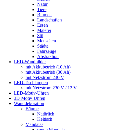
Natur
Tiere
Blumen
Landschaften
Essen
Malerei
Stil
Menschen
Städte
Fahrzeuge
Abstraktion
LED-Wandbilder
mit Akkubetrieb (10 Ah)
mit Akkubetrieb (30 Ah)
mit Netzstrom 230 V
LED-Tischlampen
mit Netzstrom 230 V / 12 V
LED-Motiv-Uhren
3D-Motiv-Uhren
Wanddekoration
Bäume
Natürlich
Keltisch
Mandalas
runde Mandalas