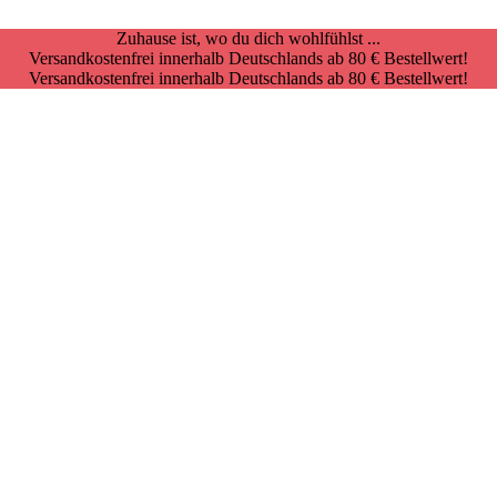
Zuhause ist, wo du dich wohlfühlst ...
Versandkostenfrei innerhalb Deutschlands ab 80 € Bestellwert!
Versandkostenfrei innerhalb Deutschlands ab 80 € Bestellwert!