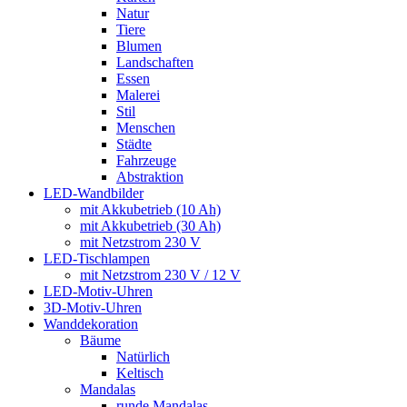
Natur
Tiere
Blumen
Landschaften
Essen
Malerei
Stil
Menschen
Städte
Fahrzeuge
Abstraktion
LED-Wandbilder
mit Akkubetrieb (10 Ah)
mit Akkubetrieb (30 Ah)
mit Netzstrom 230 V
LED-Tischlampen
mit Netzstrom 230 V / 12 V
LED-Motiv-Uhren
3D-Motiv-Uhren
Wanddekoration
Bäume
Natürlich
Keltisch
Mandalas
runde Mandalas