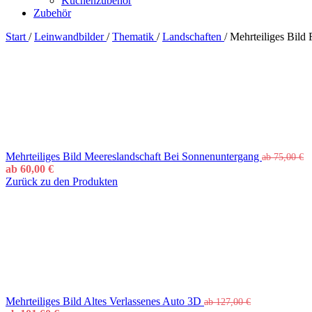
Küchenzubehör
Zubehör
Start
/
Leinwandbilder
/
Thematik
/
Landschaften
/
Mehrteiliges Bild
Mehrteiliges Bild Meereslandschaft Bei Sonnenuntergang
ab
75,00
€
ab
60,00
€
Zurück zu den Produkten
Mehrteiliges Bild Altes Verlassenes Auto 3D
ab
127,00
€