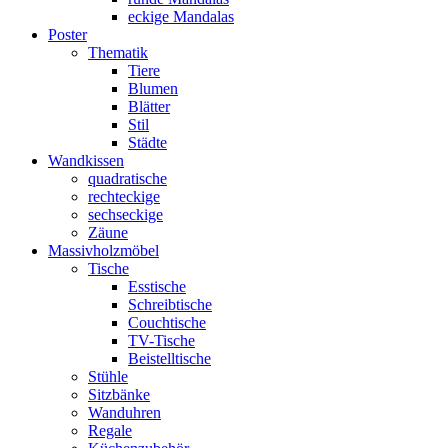
eckige Mandalas
Poster
Thematik
Tiere
Blumen
Blätter
Stil
Städte
Wandkissen
quadratische
rechteckige
sechseckige
Zäune
Massivholzmöbel
Tische
Esstische
Schreibtische
Couchtische
TV-Tische
Beistelltische
Stühle
Sitzbänke
Wanduhren
Regale