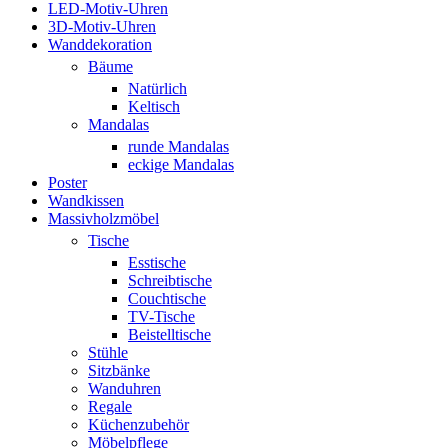
LED-Motiv-Uhren
3D-Motiv-Uhren
Wanddekoration
Bäume
Natürlich
Keltisch
Mandalas
runde Mandalas
eckige Mandalas
Poster
Wandkissen
Massivholzmöbel
Tische
Esstische
Schreibtische
Couchtische
TV-Tische
Beistelltische
Stühle
Sitzbänke
Wanduhren
Regale
Küchenzubehör
Möbelpflege