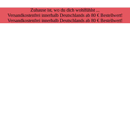
Zuhause ist, wo du dich wohlfühlst ...
Versandkostenfrei innerhalb Deutschlands ab 80 € Bestellwert!
Versandkostenfrei innerhalb Deutschlands ab 80 € Bestellwert!