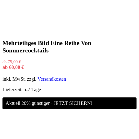
Mehrteiliges Bild Eine Reihe Von
Sommercocktails
ab
75,00
€
ab
60,00
€
inkl. MwSt.
zzgl.
Versandkosten
Lieferzeit:
5-7 Tage
Aktuell 20% günstiger - JETZT SICHERN!