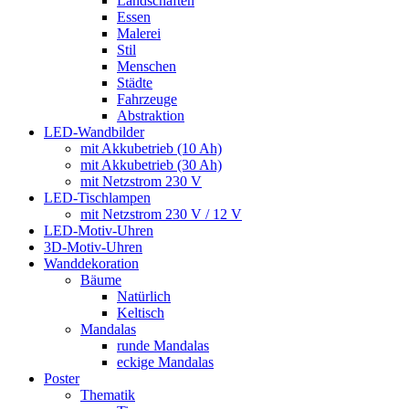
Landschaften
Essen
Malerei
Stil
Menschen
Städte
Fahrzeuge
Abstraktion
LED-Wandbilder
mit Akkubetrieb (10 Ah)
mit Akkubetrieb (30 Ah)
mit Netzstrom 230 V
LED-Tischlampen
mit Netzstrom 230 V / 12 V
LED-Motiv-Uhren
3D-Motiv-Uhren
Wanddekoration
Bäume
Natürlich
Keltisch
Mandalas
runde Mandalas
eckige Mandalas
Poster
Thematik