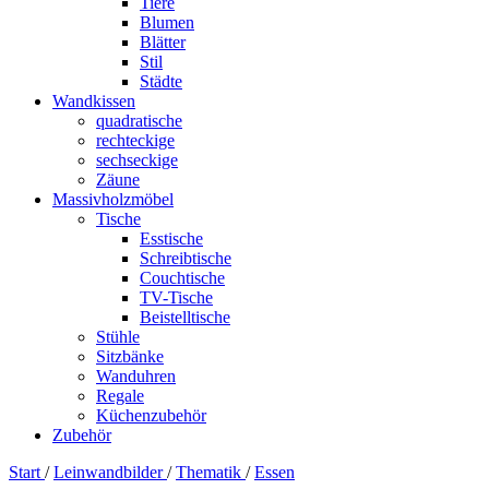
Tiere
Blumen
Blätter
Stil
Städte
Wandkissen
quadratische
rechteckige
sechseckige
Zäune
Massivholzmöbel
Tische
Esstische
Schreibtische
Couchtische
TV-Tische
Beistelltische
Stühle
Sitzbänke
Wanduhren
Regale
Küchenzubehör
Zubehör
Start
/
Leinwandbilder
/
Thematik
/
Essen