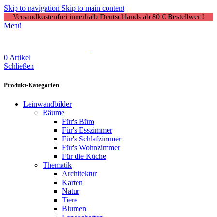
Skip to navigation
Skip to main content
Versandkostenfrei innerhalb Deutschlands ab 80 € Bestellwert!
Menü
0
Artikel
Schließen
Produkt-Kategorien
Leinwandbilder
Räume
Für's Büro
Für's Esszimmer
Für's Schlafzimmer
Für's Wohnzimmer
Für die Küche
Thematik
Architektur
Karten
Natur
Tiere
Blumen