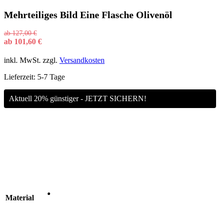
Mehrteiliges Bild Eine Flasche Olivenöl
ab
127,00
€
ab
101,60
€
inkl. MwSt.
zzgl.
Versandkosten
Lieferzeit:
5-7 Tage
Aktuell 20% günstiger - JETZT SICHERN!
Material