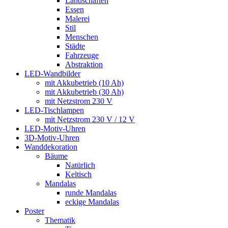
Landschaften
Essen
Malerei
Stil
Menschen
Städte
Fahrzeuge
Abstraktion
LED-Wandbilder
mit Akkubetrieb (10 Ah)
mit Akkubetrieb (30 Ah)
mit Netzstrom 230 V
LED-Tischlampen
mit Netzstrom 230 V / 12 V
LED-Motiv-Uhren
3D-Motiv-Uhren
Wanddekoration
Bäume
Natürlich
Keltisch
Mandalas
runde Mandalas
eckige Mandalas
Poster
Thematik