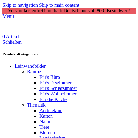
Skip to navigation
Skip to main content
Versandkostenfrei innerhalb Deutschlands ab 80 € Bestellwert!
Menü
0
Artikel
Schließen
Produkt-Kategorien
Leinwandbilder
Räume
Für's Büro
Für's Esszimmer
Für's Schlafzimmer
Für's Wohnzimmer
Für die Küche
Thematik
Architektur
Karten
Natur
Tiere
Blumen