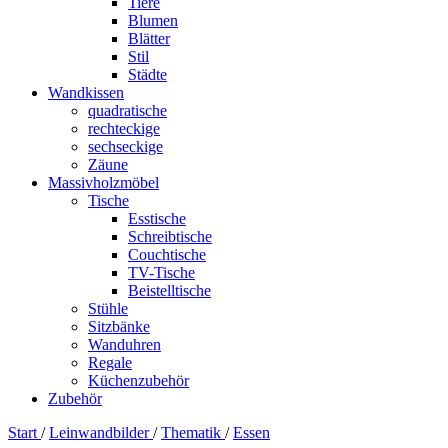
Tiere
Blumen
Blätter
Stil
Städte
Wandkissen
quadratische
rechteckige
sechseckige
Zäune
Massivholzmöbel
Tische
Esstische
Schreibtische
Couchtische
TV-Tische
Beistelltische
Stühle
Sitzbänke
Wanduhren
Regale
Küchenzubehör
Zubehör
Start
/
Leinwandbilder
/
Thematik
/
Essen