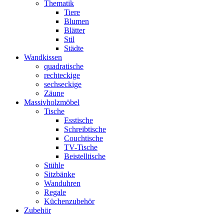
Thematik
Tiere
Blumen
Blätter
Stil
Städte
Wandkissen
quadratische
rechteckige
sechseckige
Zäune
Massivholzmöbel
Tische
Esstische
Schreibtische
Couchtische
TV-Tische
Beistelltische
Stühle
Sitzbänke
Wanduhren
Regale
Küchenzubehör
Zubehör