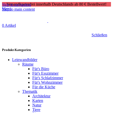
Versandkostenfrei innerhalb Deutschlands ab 80 € Bestellwert!
Skip to navigation
Menü
Skip to main content
0
Artikel
Schließen
Produkt-Kategorien
Leinwandbilder
Räume
Für's Büro
Für's Esszimmer
Für's Schlafzimmer
Für's Wohnzimmer
Für die Küche
Thematik
Architektur
Karten
Natur
Tiere